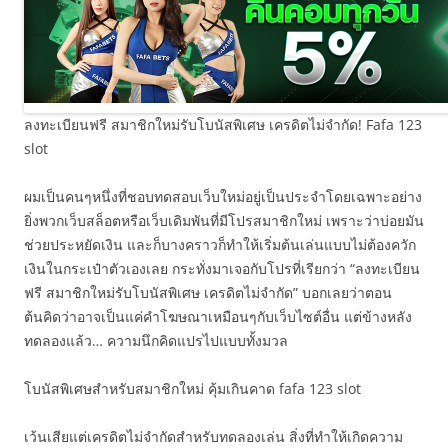
ลงทะเบียนฟรี สมาชิกใหม่รับโบนัสพิเศษ เครดิตไม่จำกัด! Fafa 123
slot
ผมเป็นคนๆหนึ่งที่ชอบทดสอบเว็บใหม่อยู่เป็นประจำโดยเฉพาะอย่าง
ยิ่งพวกเว็บสล็อตหรือเว็บเดิมพันที่มีโปรสมาชิกใหม่ เพราะว่าบ่อยมัน
ช่วยประหยัดเงิน และก็บางคราวก็ทำให้เริ่มต้นเล่นแบบไม่ต้องควัก
เงินในกระเป๋าตัวเองเลย กระทั่งมาเจอกับโปรที่เรียกว่า “ลงทะเบียน
ฟรี สมาชิกใหม่รับโบนัสพิเศษ เครดิตไม่จำกัด” บอกเลยว่าตอน
ต้นคิดว่าอาจเป็นแค่คำโฆษณาเหมือนๆกับเว็บไซต์อื่น แต่ข้างหลัง
ทดลองแล้ว… ความนึกคิดแปรไปแบบทั้งมวล
โบนัสพิเศษสำหรับสมาชิกใหม่ คุ้มเกินคาด fafa 123 slot
เว้นเสียแต่เครดิตไม่จำกัดสำหรับทดลองเล่น สิ่งที่ทำให้เกิดความ