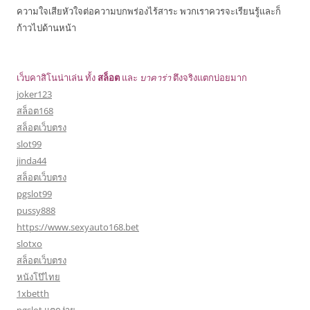
ความใจเสียหัวใจต่อความบกพร่องไร้สาระ พวกเราควรจะเรียนรู้และก็
ก้าวไปด้านหน้า
เว็บคาสิโนน่าเล่น ทั้ง
สล็อต
และ
บาคาร่า
ตึงจริงแตกบ่อยมาก
joker123
สล็อต168
สล็อตเว็บตรง
slot99
jinda44
สล็อตเว็บตรง
pgslot99
pussy888
https://www.sexyauto168.bet
slotxo
สล็อตเว็บตรง
หนังโป๊ไทย
1xbetth