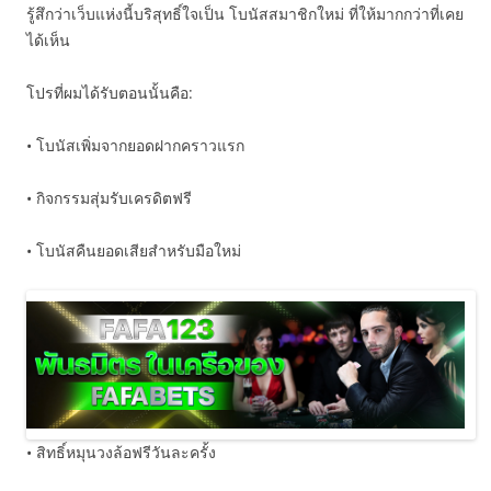
รู้สึกว่าเว็บแห่งนี้บริสุทธิ์ใจเป็น โบนัสสมาชิกใหม่ ที่ให้มากกว่าที่เคย
ได้เห็น
โปรที่ผมได้รับตอนนั้นคือ:
• โบนัสเพิ่มจากยอดฝากคราวแรก
• กิจกรรมสุ่มรับเครดิตฟรี
• โบนัสคืนยอดเสียสำหรับมือใหม่
• สิทธิ์หมุนวงล้อฟรีวันละครั้ง