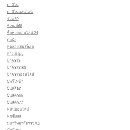
คาสิโน
คาสิโนออนไลน์
จ๊วด 69
ซีเกมส์68
ซื้อหวยออนไลน์ 24
ดูหนัง
ทดลองเล่นสล็อต
ทางเข้าpg
บาคาร่า
บาคาร่า168
บาคาร่าออนไลน์
บุหรีไฟฟ้า
ปั่นสล็อต
ปั่นแตก66
ปั่นแตก77
พนันออนไลน์
พุซซี่888
มหาวิทยาลัยราชภัฏ