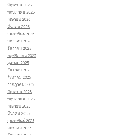
มิถุนายน 2026
พฤษภาคม 2026
เมษายน 2026
มีนาคม 2026
กุมภาพันธ์ 2026
มกราคม 2026
ธันวาคม 2025
พฤศจิกายน 2025
ตุลาคม 2025
กันยายน 2025
สิงหาคม 2025
กรกฎาคม 2025
มิถุนายน 2025
พฤษภาคม 2025
เมษายน 2025
มีนาคม 2025
กุมภาพันธ์ 2025
มกราคม 2025