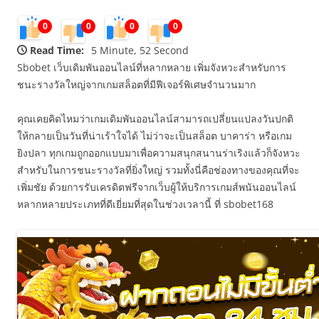
0
0
0
0
Read Time:
5 Minute, 52 Second
Sbobet เว็บเดิมพันออนไลน์ที่หลากหลาย เพิ่มจังหวะสำหรับการ
ชนะรางวัลใหญ่จากเกมสล็อตที่มีฟีเจอร์พิเศษจำนวนมาก
คุณเคยคิดไหมว่าเกมเดิมพันออนไลน์สามารถเปลี่ยนแปลงวันปกติ
ให้กลายเป็นวันที่น่าเร้าใจได้ ไม่ว่าจะเป็นสล็อต บาคาร่า หรือเกม
ยิงปลา ทุกเกมถูกออกแบบมาเพื่อความสนุกสนานร่าเริงแล้วก็จังหวะ
สำหรับในการชนะรางวัลที่ยิ่งใหญ่ รวมทั้งนี่คือช่องทางของคุณที่จะ
เพิ่มชัย ด้วยการรับเครดิตฟรีจากเว็บผู้ให้บริการเกมส์พนันออนไลน์
หลากหลายประเภทที่ดีเยี่ยมที่สุดในช่วงเวลานี้ ที่ sbobet168