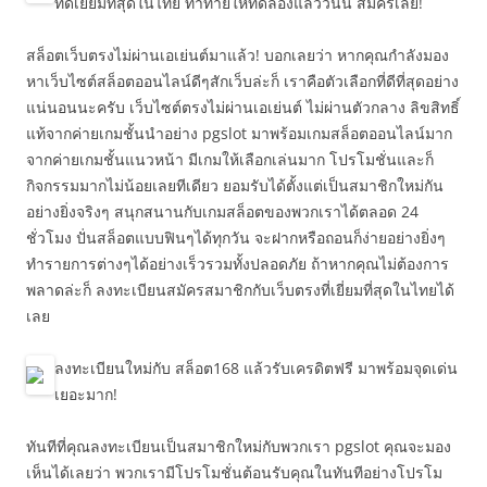
ที่ดีเยี่ยมที่สุดในไทย ท้าทายให้ทดลองแล้ววันนี้ สมัครเลย!
สล็อตเว็บตรงไม่ผ่านเอเย่นต์มาแล้ว! บอกเลยว่า หากคุณกำลังมอง
หาเว็บไซต์สล็อตออนไลน์ดีๆสักเว็บล่ะก็ เราคือตัวเลือกที่ดีที่สุดอย่าง
แน่นอนนะครับ เว็บไซต์ตรงไม่ผ่านเอเย่นต์ ไม่ผ่านตัวกลาง ลิขสิทธิ์
แท้จากค่ายเกมชั้นนำอย่าง pgslot มาพร้อมเกมสล็อตออนไลน์มาก
จากค่ายเกมชั้นแนวหน้า มีเกมให้เลือกเล่นมาก โปรโมชั่นและก็
กิจกรรมมากไม่น้อยเลยทีเดียว ยอมรับได้ตั้งแต่เป็นสมาชิกใหม่กัน
อย่างยิ่งจริงๆ สนุกสนานกับเกมสล็อตของพวกเราได้ตลอด 24
ชั่วโมง ปั่นสล็อตแบบฟินๆได้ทุกวัน จะฝากหรือถอนก็ง่ายอย่างยิ่งๆ
ทำรายการต่างๆได้อย่างเร็วรวมทั้งปลอดภัย ถ้าหากคุณไม่ต้องการ
พลาดล่ะก็ ลงทะเบียนสมัครสมาชิกกับเว็บตรงที่เยี่ยมที่สุดในไทยได้
เลย
ลงทะเบียนใหม่กับ สล็อต168 แล้วรับเครดิตฟรี มาพร้อมจุดเด่น
เยอะมาก!
ทันทีที่คุณลงทะเบียนเป็นสมาชิกใหม่กับพวกเรา pgslot คุณจะมอง
เห็นได้เลยว่า พวกเรามีโปรโมชั่นต้อนรับคุณในทันทีอย่างโปรโม