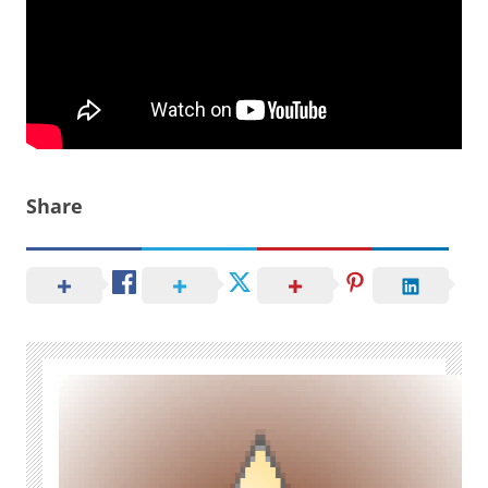
Share