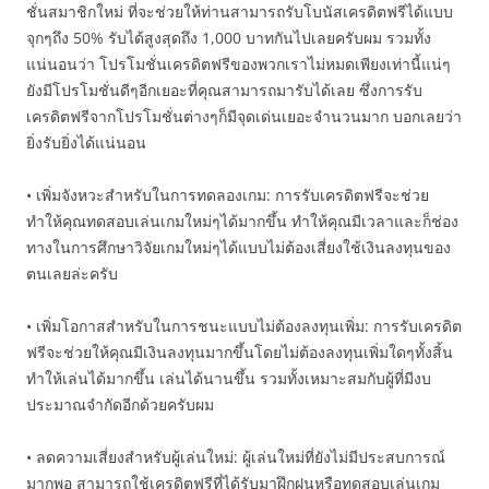
ชั่นสมาชิกใหม่ ที่จะช่วยให้ท่านสามารถรับโบนัสเครดิตฟรีได้แบบ
จุกๆถึง 50% รับได้สูงสุดถึง 1,000 บาทกันไปเลยครับผม รวมทั้ง
แน่นอนว่า โปรโมชั่นเครดิตฟรีของพวกเราไม่หมดเพียงเท่านี้แน่ๆ
ยังมีโปรโมชั่นดีๆอีกเยอะที่คุณสามารถมารับได้เลย ซึ่งการรับ
เครดิตฟรีจากโปรโมชั่นต่างๆก็มีจุดเด่นเยอะจำนวนมาก บอกเลยว่า
ยิ่งรับยิ่งได้แน่นอน
• เพิ่มจังหวะสำหรับในการทดลองเกม: การรับเครดิตฟรีจะช่วย
ทำให้คุณทดสอบเล่นเกมใหม่ๆได้มากขึ้น ทำให้คุณมีเวลาและก็ช่อง
ทางในการศึกษาวิจัยเกมใหม่ๆได้แบบไม่ต้องเสี่ยงใช้เงินลงทุนของ
ตนเลยล่ะครับ
• เพิ่มโอกาสสำหรับในการชนะแบบไม่ต้องลงทุนเพิ่ม: การรับเครดิต
ฟรีจะช่วยให้คุณมีเงินลงทุนมากขึ้นโดยไม่ต้องลงทุนเพิ่มใดๆทั้งสิ้น
ทำให้เล่นได้มากขึ้น เล่นได้นานขึ้น รวมทั้งเหมาะสมกับผู้ที่มีงบ
ประมาณจำกัดอีกด้วยครับผม
• ลดความเสี่ยงสำหรับผู้เล่นใหม่: ผู้เล่นใหม่ที่ยังไม่มีประสบการณ์
มากพอ สามารถใช้เครดิตฟรีที่ได้รับมาฝึกฝนหรือทดสอบเล่นเกม