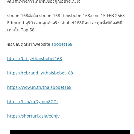
ต้นเส้นทางการเดิมพันของคุณอย่างแน่ใจ
sbobet168มือถือ sbobet168 thaisbobet168.com 15 FEB 2568
Edmund ดูรีวิวจากลูกค้าจริง sbobet168คิดจะลงทุนทั้งทีต้องที่นี่
เท่านั้น Top 58
ขอขอบคุณมากwebsite
sbobet168
https://bit.ly/thaisbobet168
https://rebrand.ly/thaisbobet168
https://wow.in.th/thaisbobet168
https://t.co/xqDymm8GDi
https://shorturl.asia/e6njv