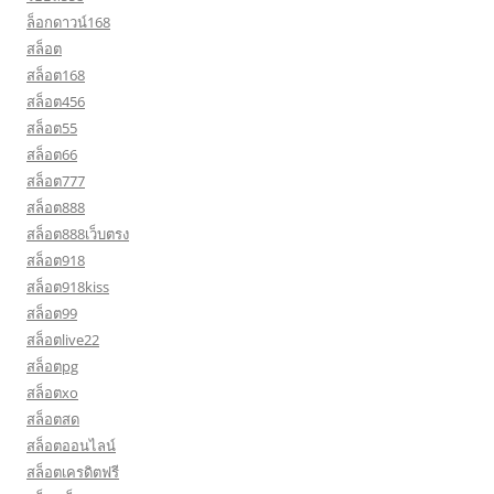
ล็อกดาวน์168
สล็อต
สล็อต168
สล็อต456
สล็อต55
สล็อต66
สล็อต777
สล็อต888
สล็อต888เว็บตรง
สล็อต918
สล็อต918kiss
สล็อต99
สล็อตlive22
สล็อตpg
สล็อตxo
สล็อตสด
สล็อตออนไลน์
สล็อตเครดิตฟรี