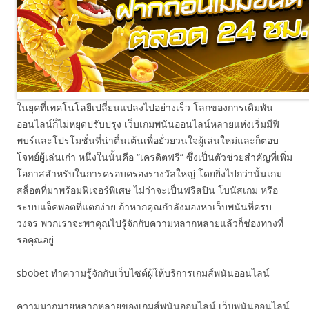
ในยุคที่เทคโนโลยีเปลี่ยนแปลงไปอย่างเร็ว โลกของการเดิมพัน
ออนไลน์ก็ไม่หยุดปรับปรุง เว็บเกมพนันออนไลน์หลายแห่งเริ่มมีฟี
พบร์และโปรโมชั่นที่น่าตื่นเต้นเพื่อยั่วยวนใจผู้เล่นใหม่และก็ตอบ
โจทย์ผู้เล่นเก่า หนึ่งในนั้นคือ “เครดิตฟรี” ซึ่งเป็นตัวช่วยสำคัญที่เพิ่ม
โอกาสสำหรับในการครอบครองรางวัลใหญ่ โดยยิ่งไปกว่านั้นเกม
สล็อตที่มาพร้อมฟีเจอร์พิเศษ ไม่ว่าจะเป็นฟรีสปิน โบนัสเกม หรือ
ระบบแจ็คพอตที่แตกง่าย ถ้าหากคุณกำลังมองหาเว็บพนันที่ครบ
วงจร พวกเราจะพาคุณไปรู้จักกับความหลากหลายแล้วก็ช่องทางที่
รอคุณอยู่
sbobet ทำความรู้จักกับเว็บไซต์ผู้ให้บริการเกมส์พนันออนไลน์
ความมากมายหลากหลายของเกมส์พนันออนไลน์ เว็บพนันออนไลน์