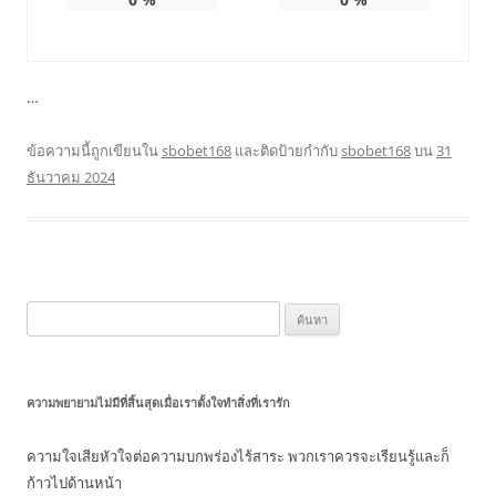
…
ข้อความนี้ถูกเขียนใน
sbobet168
และติดป้ายกำกับ
sbobet168
บน
31
ธันวาคม 2024
ค้นหา
สำหรับ:
ความพยายามไม่มีที่สิ้นสุดเมื่อเราตั้งใจทำสิ่งที่เรารัก
ความใจเสียหัวใจต่อความบกพร่องไร้สาระ พวกเราควรจะเรียนรู้และก็
ก้าวไปด้านหน้า