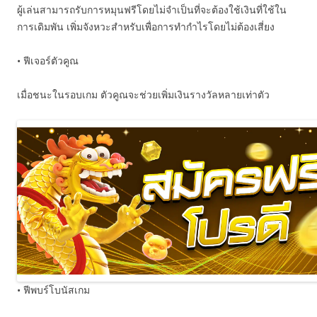
ผู้เล่นสามารถรับการหมุนฟรีโดยไม่จำเป็นที่จะต้องใช้เงินที่ใช้ใน
การเดิมพัน เพิ่มจังหวะสำหรับเพื่อการทำกำไรโดยไม่ต้องเสี่ยง
• ฟีเจอร์ตัวคูณ
เมื่อชนะในรอบเกม ตัวคูณจะช่วยเพิ่มเงินรางวัลหลายเท่าตัว
• ฟีพบร์โบนัสเกม