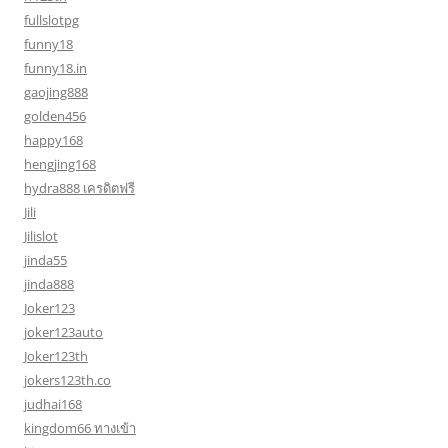
fullslotpg
funny18
funny18.in
gaojing888
golden456
happy168
hengjing168
hydra888 เครดิตฟรี
Jili
Jilislot
jinda55
jinda888
Joker123
joker123auto
Joker123th
jokers123th.co
judhai168
kingdom66 ทางเข้า