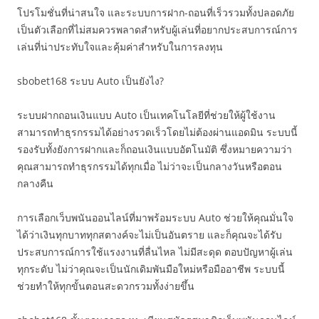
โปรโมชั่นที่น่าสนใจ และระบบการฝาก-ถอนที่เร็วรวมทั้งปลอดภัย
เป็นตัวเลือกที่ไม่สมควรพลาดสำหรับผู้เล่นที่อยากประสบการณ์การ
เล่นที่น่าประทับใจและคุ้มค่าสำหรับในการลงทุน
sbobet168 ระบบ Auto เป็นยังไง?
ระบบฝากถอนเงินแบบ Auto เป็นเทคโนโลยีที่ช่วยให้ผู้ใช้งาน
สามารถทำธุรกรรมได้อย่างรวดเร็วโดยไม่ต้องผ่านแอดมิน ระบบนี้
รองรับทั้งยังการฝากและก็ถอนเงินแบบอัตโนมัติ ซึ่งหมายความว่า
คุณสามารถทำธุรกรรมได้ทุกเมื่อ ไม่ว่าจะเป็นกลางวันหรือตอน
กลางคืน
การเลือกเว็บพนันออนไลน์ที่มาพร้อมระบบ Auto ช่วยให้คุณมั่นใจ
ได้ว่าเงินทุกบาททุกสตางค์จะไม่เป็นอันตราย และก็คุณจะได้รับ
ประสบการณ์การใช้แรงงานที่ลื่นไหล ไม่มีสะดุด ตอบปัญหาผู้เล่น
ทุกระดับ ไม่ว่าคุณจะเป็นนักเดิมพันมือใหม่หรือมืออาชีพ ระบบนี้
ช่วยทำให้ทุกขั้นตอนสะดวกรวมทั้งง่ายขึ้น