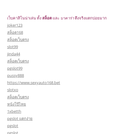
เว็บคาสิโนน่าเล่น ทั้ง
สล็อต
และ
บาคาร่า
ตึงจริงแตกบ่อยมาก
joker123
สล็อต168
สล็อตเว็บตรง
slot99
jinda44
สล็อตเว็บตรง
pgslot99
pussy888
https://www.sexyauto168.bet
slotxo
สล็อตเว็บตรง
หนังโป๊ไทย
1xbetth
pgslot แตกง่าย
pgslot
pgslot