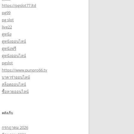
https://pgslot77.ltd
pg99
pg slot
live22
ดูหนัง
ดูหนังออนไลน์
ดูหนังฟรี
ดูหนังออนไลน์
pgslot
https://www.punpro66.tv
บาคาร่าออนไลน์
สล็อตออนไลน์
ซื้อหวยออนไลน์
คลังเก็บ
กรกฎาคม 2026