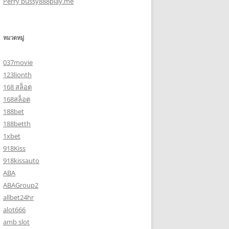
Perry pussy888play.me
หมวดหมู่
037movie
123lionth
168 สล็อต
168สล็อต
188bet
188betth
1xbet
918Kiss
918kissauto
ABA
ABAGroup2
allbet24hr
alot666
amb slot