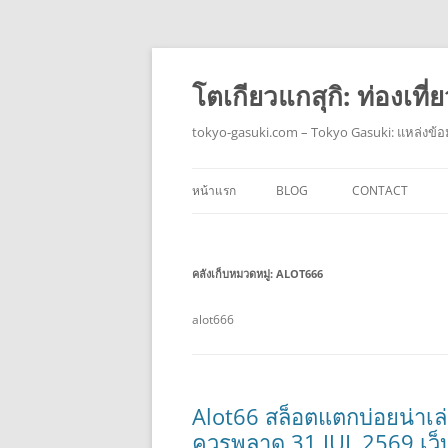
โตเกียวแกสุกิ: ท่องเท
tokyo-gasuki.com – Tokyo Gasuki: แหล่งข้อม
หน้าแรก
BLOG
CONTACT
คลังเก็บหมวดหมู่:
ALOT666
alot666
Alot66 สล็อตแตกบ่อยน่าเล
ควรพลาด 31 JUL 2569 เว็บ