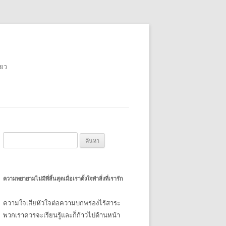
ียว
ค้นหา
สำหรับ:
ความพยายามไม่มีที่สิ้นสุดเมื่อเราตั้งใจทำสิ่งที่เรารัก
ความใจเสียหัวใจต่อความบกพร่องไร้สาระ
พวกเราควรจะเรียนรู้และก็ก้าวไปด้านหน้า