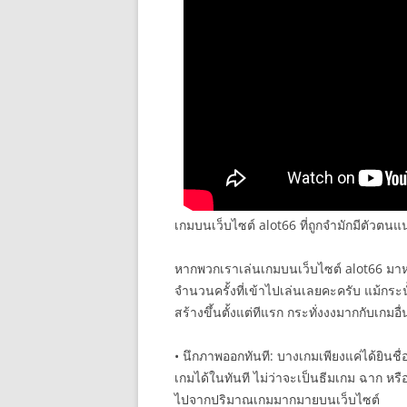
เกมบนเว็บไซต์ alot66 ที่ถูกจำมักมีตัวตนแ
หากพวกเราเล่นเกมบนเว็บไซต์ alot66 มาหล
จำนวนครั้งที่เข้าไปเล่นเลยคะครับ แม้กระน
สร้างขึ้นตั้งแต่ทีแรก กระทั่งงงมากกับเกม
• นึกภาพออกทันที: บางเกมเพียงแค่ได้ยิน
เกมได้ในทันที ไม่ว่าจะเป็นธีมเกม ฉาก หร
ไปจากปริมาณเกมมากมายบนเว็บไซต์