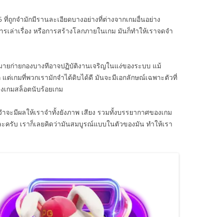
ี่ถูกจำมักมีรานละเอียดบางอย่างที่ต่างจากเกมอื่นอย่าง
การเล่าเรื่อง หรือการสร้างโลกภายในเกม มันก็ทำให้เราจดจำ
กมายก่ายกองบางทีอาจปฏิบัติงานเจริญในแง่ของระบบ แม้
ก แต่เกมที่พวกเรามักจำได้ดิบได้ดี มันจะมีเอกลักษณ์เฉพาะตัวที่
างเกมสล็อตนับร้อยเกม
่าจำจะมีผลให้เราจำทั้งยังภาพ เสียง รวมทั้งบรรยากาศของเกม
หละครับ เราก็เลยคิดว่ามันสมบูรณ์แบบในตัวของมัน ทำให้เรา