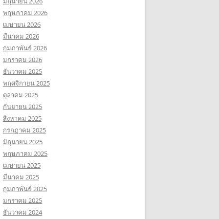
มิถุนายน 2026
พฤษภาคม 2026
เมษายน 2026
มีนาคม 2026
กุมภาพันธ์ 2026
มกราคม 2026
ธันวาคม 2025
พฤศจิกายน 2025
ตุลาคม 2025
กันยายน 2025
สิงหาคม 2025
กรกฎาคม 2025
มิถุนายน 2025
พฤษภาคม 2025
เมษายน 2025
มีนาคม 2025
กุมภาพันธ์ 2025
มกราคม 2025
ธันวาคม 2024