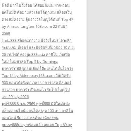
ฟีลดี ฝากไม่ถึงร้อย ได้สอยตังแน่ ฝาก-ถอน
อัตโนมัติ คัดมาแล้ว เล่นได้ทุกเกม สล็อตเว็บ
ตรง สมัครง่าย ลุ้นรางวัลใหญ่ได้ทันที Top 47
by Ahmad tangtem168e.com 22 กันยา
2569
Jinda888 สล็อตแตกง่าย มีจริงไหม? เจาะลึก
ระบบเกม ฟีเจอร์ และปัจจัยที่เกี่ยวข้อง 10 ก.ย.
26 เวปไซต์ ตรง jin888.asia คาสิโน เว็บเปิด
ใหม่ ใหม่ล่าสุด Top 5 by Dominga
บาคาร่า168 รู้ก่อนเลือกโต๊ะ เล่นได้มั่นใจกว่า
Top 14 by Aiden sexy168c.com วันเกิดรับ
500 ถอนได้จริงทุกเวลา บาคาร่าสด ดีลเลอร์
สาวสวย บาคาร่า เปิดเกมไว รับโปรใหญ่ไป
เลย 29 July 2026
พุซซี่888 8 ก.ย. 2569 พุซซี่888 มิติใหม่แห่ง
สล็อตออนไลน์ ถอนได้สูงสุด 100 เท่า คาสิโน
ออนไลน์ 5ดาว สวรรค์ของนักลงทุน
pussy888play พร้อมแล้ว ลุยเลย Top 69 by