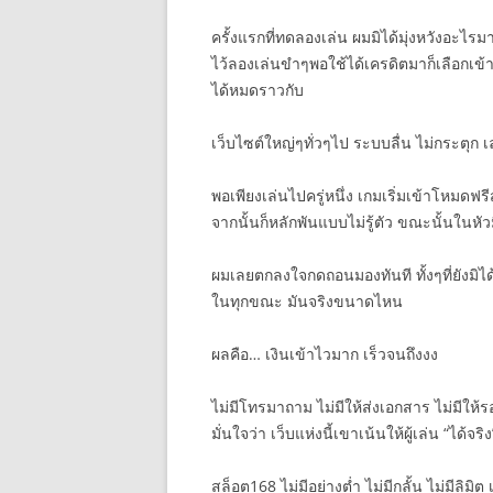
ครั้งแรกที่ทดลองเล่น ผมมิได้มุ่งหวังอะไร
ไว้ลองเล่นขำๆพอใช้ได้เครดิตมาก็เลือกเข้า
ได้หมดราวกับ
เว็บไซต์ใหญ่ๆทั่วๆไป ระบบลื่น ไม่กระตุก เ
พอเพียงเล่นไปครู่หนึ่ง เกมเริ่มเข้าโหมดฟ
จากนั้นก็หลักพันแบบไม่รู้ตัว ขณะนั้นในหั
ผมเลยตกลงใจกดถอนมองทันที ทั้งๆที่ยังมิไ
ในทุกขณะ มันจริงขนาดไหน
ผลคือ… เงินเข้าไวมาก เร็วจนถึงงง
ไม่มีโทรมาถาม ไม่มีให้ส่งเอกสาร ไม่มีให้
มั่นใจว่า เว็บแห่งนี้เขาเน้นให้ผู้เล่น “ได้จร
สล็อต168 ไม่มีอย่างต่ำ ไม่มีกลั้น ไม่มีลิมิ