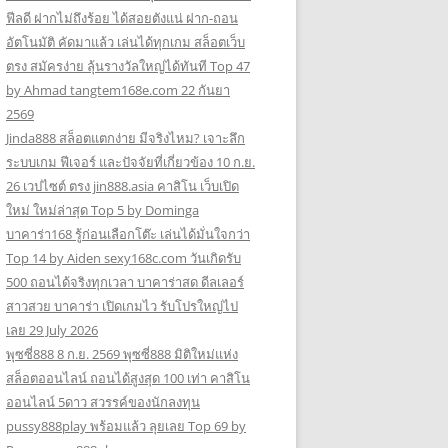
ฟีลดี ฝากไม่ถึงร้อย ได้สอยตังแน่ ฝาก-ถอน
อัตโนมัติ คัดมาแล้ว เล่นได้ทุกเกม สล็อตเว็บ
ตรง สมัครง่าย ลุ้นรางวัลใหญ่ได้ทันที Top 47
by Ahmad tangtem168e.com 22 กันยา
2569
Jinda888 สล็อตแตกง่าย มีจริงไหม? เจาะลึก
ระบบเกม ฟีเจอร์ และปัจจัยที่เกี่ยวข้อง 10 ก.ย.
26 เวปไซต์ ตรง jin888.asia คาสิโน เว็บเปิด
ใหม่ ใหม่ล่าสุด Top 5 by Dominga
บาคาร่า168 รู้ก่อนเลือกโต๊ะ เล่นได้มั่นใจกว่า
Top 14 by Aiden sexy168c.com วันเกิดรับ
500 ถอนได้จริงทุกเวลา บาคาร่าสด ดีลเลอร์
สาวสวย บาคาร่า เปิดเกมไว รับโปรใหญ่ไป
เลย 29 July 2026
พุซซี่888 8 ก.ย. 2569 พุซซี่888 มิติใหม่แห่ง
สล็อตออนไลน์ ถอนได้สูงสุด 100 เท่า คาสิโน
ออนไลน์ 5ดาว สวรรค์ของนักลงทุน
pussy888play พร้อมแล้ว ลุยเลย Top 69 by