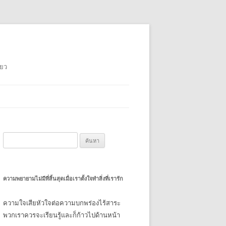
ียว
ค้นหา
สำหรับ:
ความพยายามไม่มีที่สิ้นสุดเมื่อเราตั้งใจทำสิ่งที่เรารัก
ความใจเสียหัวใจต่อความบกพร่องไร้สาระ
พวกเราควรจะเรียนรู้และก็ก้าวไปด้านหน้า