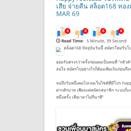
เสีย จ่ายคืน สล็อต168 ทองแพ
MAR 69
0
0
0
0
Read Time:
5 Minute, 39 Second
สล็อต168 ปัจจุบันวันนี้ สมัครใหม่รับ
ยอมรับตรงๆว่าครั้งก่อนผมเป็นคนที่ “กลัว
ล่อใจ สมัครไปอย่างไรก็ต้องเพิ่มเงินก่อนถึง
จนถึงวันหนึ่งผมไปเจอเว็บไซต์ที่มีโปร hap
ฝากสักบาท เพียงแค่สมัครสมาชิก ระบบก็แจ
หนึ่งครั้ง เสียเวลาไม่กี่นาที”