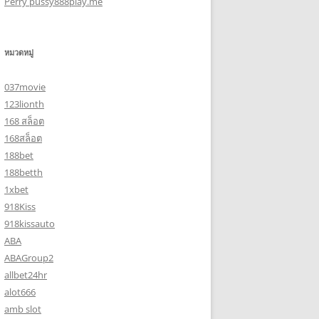
Perry pussy888play.me
หมวดหมู่
037movie
123lionth
168 สล็อต
168สล็อต
188bet
188betth
1xbet
918Kiss
918kissauto
ABA
ABAGroup2
allbet24hr
alot666
amb slot