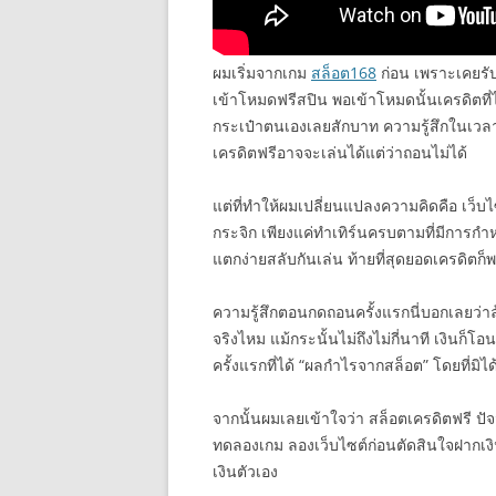
ผมเริ่มจากเกม
สล็อต168
ก่อน เพราะเคยรับร
เข้าโหมดฟรีสปิน พอเข้าโหมดนั้นเครดิตที่ได้
กระเป๋าตนเองเลยสักบาท ความรู้สึกในเวลาน
เครดิตฟรีอาจจะเล่นได้แต่ว่าถอนไม่ได้
แต่ที่ทำให้ผมเปลี่ยนแปลงความคิดคือ เว็บไ
กระจิก เพียงแค่ทำเทิร์นครบตามที่มีการก
แตกง่ายสลับกันเล่น ท้ายที่สุดยอดเครดิต
ความรู้สึกตอนกดถอนครั้งแรกนี่บอกเลยว่าลุ้
จริงไหม แม้กระนั้นไม่ถึงไม่กี่นาที เงินก็โอ
ครั้งแรกที่ได้ “ผลกำไรจากสล็อต” โดยที่มิไ
จากนั้นผมเลยเข้าใจว่า สล็อตเครดิตฟรี ปัจจุบ
ทดลองเกม ลองเว็บไซต์ก่อนตัดสินใจฝากเงินจ
เงินตัวเอง