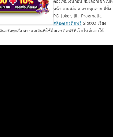
ต้องเพิ่มเงินก่อน ผมเลือกเข้าไปที่
หน้า เกมสล็อต ครบทุกค่าย มีทั้ง
PG, Joker, Jili, Pragmatic,
สล็อตเครดิตฟรี
SlotXO เรียง
นจริงทุกสิ่ง ต่างแค่เงินที่ใช้คือเครดิตฟรีที่เว็บไซต์แจกให้