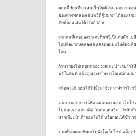
ตอนนี้ก่อนที่จะเล่นเว็บไซต์ไหน ผมจะมอง
ช่องทางทดลองเล่นฟรีที่คุ้มมาก ได้ลอง เกม
สิทธิ์ถอนเงินได้จริงอีกด้วย
จากคนที่เคยมองว่าเครดิตฟรีเป็นกับดัก เปลี่ย
ใหม่ที่อยากทดลองเล่นสล็อตแบบไม่ต้องเสี่ยง
ไหม
ถ้าหากยังไม่เคยทดลอง ผมแนะนำเลยว่าให้เ
ฟรีในทันที แล้วคุณจะเข้าดวงใจเหมือนผมว่
สล็อต168 ถอนได้ไม่ยั้งน! จังหวะทำกำไรจ
จากประสบการณ์ที่ลองเล่นมาหลายเว็บไซต์ ส
โบนัสแรง แต่ว่าคือ “ตอนถอนเงิน” ว่ามันลื
มากเพียงใด ถ้าถอนไม่ได้ หรือถอนได้ช้า ก็
รวมทั้งเหตุผลที่ผมเริ่มพึงใจเว็บไซต์ สล็อต