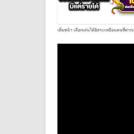
เต็มหน้า เลือกเล่นได้อิสระเหมือนคนที่ฝากเงิ