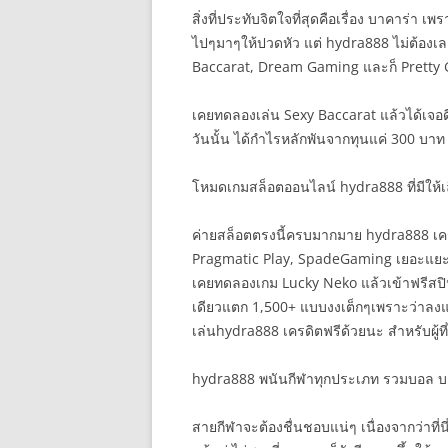
สิ่งที่ประทับจิตใจที่สุดคือเรื่อง บาคาร่า
ไปๆมาๆให้ปวดหัว แต่ hydra888 ไม่ต้องเลย 
Baccarat, Dream Gaming และก็ Pretty
เคยทดลองเล่น Sexy Baccarat แล้วได้เจอด
วันนั้น ได้กำไรหลักพันจากทุนแค่ 300 บาท
โหมดเกมสล็อตออนไลน์ hydra888 ที่มีให้เ
ค่ายสล็อตตรงนี้ครบมากมาย hydra888 เครด
Pragmatic Play, SpadeGaming เยอะแยะจน
เคยทดลองเกม Lucky Neko แล้วเข้าฟรีสปินโดย
เดียวแตก 1,500+ แบบงงเต็กๆเพราะว่าลงแ
เล่นhydra888 เครดิตฟรีด้วยนะ สำหรับผู้ที
hydra888 พนันกีฬาทุกประเภท รวมบอล บาส
สายกีฬาจะต้องชื่นชอบแน่ๆ เนื่องจากว่าที่นี