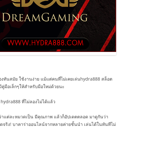
องทันสมัย ใช้งานง่าย แม้แต่คนที่ไม่เคยเล่นhydra888 สล็อต
คู่มือเล็กๆให้สำหรับมือใหม่ด้วยนะ
dra888 ที่ไม่ลองไม่ได้แล้ว
่ว่าแต่ละหมวดเป็น มีคุณภาพ แล้วก็อัปเดตตลอด มาดูกันว่า
็ดจริง! บาคาร่าออนไลน์จากหลายค่ายชั้นนำ เล่นได้ในทันทีไม่