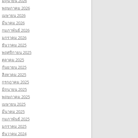
มิถุนายน 2026
พฤษภาคม 2026
เมษายน 2026
มีนาคม 2026
กุมภาพันธ์ 2026
มกราคม 2026
ธันวาคม 2025
พฤศจิกายน 2025
ตุลาคม 2025
กันยายน 2025
สิงหาคม 2025
กรกฎาคม 2025
มิถุนายน 2025
พฤษภาคม 2025
เมษายน 2025
มีนาคม 2025
กุมภาพันธ์ 2025
มกราคม 2025
ธันวาคม 2024