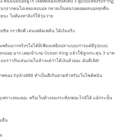
้แทง คืนนั้นมีบอลยูโร เลยทดลองแทงสเต็ป 3 คู่แบบเสี่ยงๆปรากฏ
บสับสนๆจากคนไม่เคยแทงบอล กลายเป็นคนรอคอยผลบอลทุกคืน
วยนะ ไม่ต้องหาลิงก์ให้วุ่นวาย
ิล กราฟิกดี เล่นเพลิดเพลิน ได้เงินจริง
สึกเพลินมากจริงๆไม่ได้มีเพียงแค่ยิงปลาแบบเก่าๆแต่มีรูปแบบ
 แตกบ่อย มาก เคยเข้าเกม Ocean King แล้วใช้ลูกกระสุน 3 บาท
ราวกับเล่นเกมในห้างแต่ว่าได้เงินด้วยอะ มันดีเลิศ!
พของ hydra888 ทำเป็นดีเกินคาดสำหรับเว็บไซต์พนัน
ๆเพราะคนเยอะ หรือเว็บค้างจนกระทั่งกดอะไรมิได้ แม้กระนั้น
งลื่น
ูม