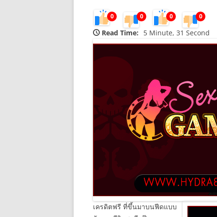
0
0
0
0
Read Time:
5 Minute, 31 Second
เครดิตฟรี ที่ขึ้นมาบนฟีดแบบ