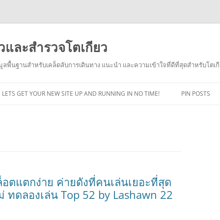
ี่ยวและสำรวจโตเกียว
ูลพื้นฐานสำหรับเคล็ดลับการเดินทาง แนะนำ และความเข้าใจที่ดีที่สุดสำหรับโตเก
ข้าม
ไป
LETS GET YOUR NEW SITE UP AND RUNNING IN NO TIME!
PIN POSTS
ยัง
เนื้อหา
อตแตกง่าย ค่ายดังที่คนเล่นเยอะที่สุด
บแม่ ทดลองเล่น Top 52 by Lashawn 22