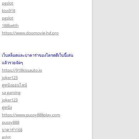
pgslot
kiss918
pgslot
188betth
https://www.doomovie-hd.pro
เว็บสล็อตและบาคาร่าของโครตดีเว็บนี้เล่น
แล้วรวยจัดๆ
https://918kissauto.io
joker123
ดูหนังออนไลน์
sa gaming
joker123
ดูหนัง
https://www.pussy888play.com
pussy888
บาคาร่า168
gslot