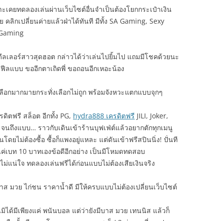
 เพราะเคยทดลองเล่นผ่านเว็บไซต์อื่นจำเป็นต้องโยกกระเป๋าเงิน
คลิกเปลี่ยนค่ายแล้วฝ่าได้ทันที มีทั้ง SA Gaming, Sexy
 Gaming
ีลเลอร์สาวสุดฮอต กล่าวได้ว่าเล่นไปยิ้มไป แถมมีโชคด้วยนะ
 ฟีลแบบ ขออีกตาเถิดพี่ ขอถอนอีกเหอะน้อง
ลือกมากมายกระทั่งเลือกไม่ถูก พร้อมจังหวะแตกแบบจุกๆ
ิตฟรี สล็อต อีกทั้ง PG,
hydra888 เครดิตฟรี
JILI, Joker,
ถึงแบบ… ราวกับเดินเข้าร้านบุฟเฟ่ต์แล้วอยากตักทุกเมนู
ไม่ต้องซื้อ ซื้อก็แพงอยู่แหละ แต่ดันเข้าฟรีสปินนิ่ง! ปั่นที
ค่เบท 10 บาทเองข้อดีอีกอย่าง เป็นมีโหมดทดสอบ
่ไม่แน่ใจ ทดลองเล่นฟรีได้ก่อนแบบไม่ต้องเสียเงินจริง
 มวย ไก่ชน ราคาน้ำดี มีให้ครบแบบไม่ต้องเปลี่ยนเว็บไซต์
่มิได้มีเพียงแค่ พนันบอล แต่ว่ายังมีบาส มวย เทนนิส แล้วก็