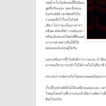
เหตุไรเว็บไซต์แห่งนี้ถึงมีคน
พูดถึงกันเยอะ จุดแข็งของ
hydra888 เครดิตฟรีเป็น
รวมทุกสิ่งไว้ในเว็บไซต์
เดียว ไม่ว่าจะเป็นบาคาร่า
สล็อต พนันกีฬา เกมยิงปลา
หรือแม้แต่เกมใหม่ๆที่พึ่งออก
มาจากค่ายต่างถิ่นก็มีให้
ทดลองเล่นก่อนผู้ใดกัน
นอกเหนือจากนี้เว็บยังมีการวางแบบ UI ที่ม
มาก่อนก็สามารถเข้าใจได้ภายในไม่กี่นาที มี
ประสบการณ์ตรงกับโหมดเกมยอดนิยมจาก hy
เว็บนี้hydra888ไม่ได้แค่มีเกมเยอะแยะ แต
โหมดไหนบ้างที่เราเล่นแล้วมีความคิดว่าเด
ต้องโยกเงิน