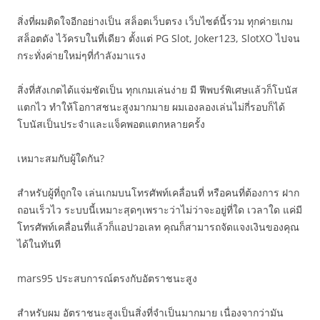
สิ่งที่ผมติดใจอีกอย่างเป็น สล็อตเว็บตรง เว็บไซต์นี้รวม ทุกค่ายเกม
สล็อตดัง ไว้ครบในที่เดียว ตั้งแต่ PG Slot, Joker123, SlotXO ไปจน
กระทั่งค่ายใหม่ๆที่กำลังมาแรง
สิ่งที่สังเกตได้แจ่มชัดเป็น ทุกเกมเล่นง่าย มี ฟีพบร์พิเศษแล้วก็โบนัส
แตกไว ทำให้โอกาสชนะสูงมากมาย ผมเองลองเล่นไม่กี่รอบก็ได้
โบนัสเป็นประจำและแจ็คพอตแตกหลายครั้ง
เหมาะสมกับผู้ใดกัน?
สำหรับผู้ที่ถูกใจ เล่นเกมบนโทรศัพท์เคลื่อนที่ หรือคนที่ต้องการ ฝาก
ถอนเร็วไว ระบบนี้เหมาะสุดๆเพราะว่าไม่ว่าจะอยู่ที่ใด เวลาใด แค่มี
โทรศัพท์เคลื่อนที่แล้วก็แอปวอเลท คุณก็สามารถจัดแจงเงินของคุณ
ได้ในทันที
mars95 ประสบการณ์ตรงกับอัตราชนะสูง
สำหรับผม อัตราชนะสูงเป็นสิ่งที่จำเป็นมากมาย เนื่องจากว่ามัน