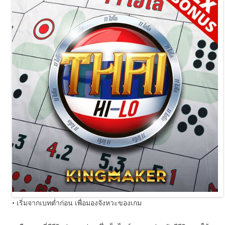
• เริ่มจากเบทต่ำก่อน เพื่อมองจังหวะของเกม