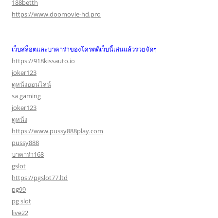
188betth
https://www.doomovie-hd.pro
เว็บสล็อตและบาคาร่าของโครตดีเว็บนี้เล่นแล้วรวยจัดๆ
https://918kissauto.io
joker123
ดูหนังออนไลน์
sa gaming
joker123
ดูหนัง
https://www.pussy888play.com
pussy888
บาคาร่า168
gslot
https://pgslot77.ltd
pg99
pg slot
live22