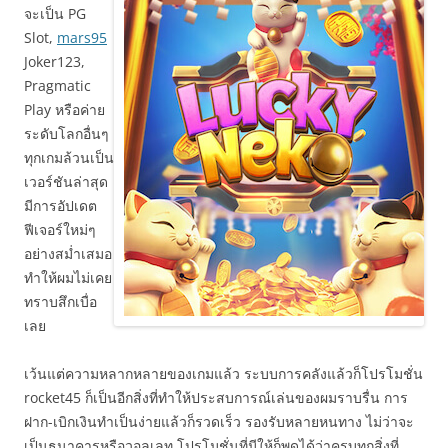
จะเป็น PG
Slot,
mars95
Joker123,
Pragmatic
Play หรือค่าย
ระดับโลกอื่นๆ
ทุกเกมล้วนเป็น
เวอร์ชันล่าสุด
มีการอัปเดต
ฟีเจอร์ใหม่ๆ
อย่างสม่ำเสมอ
ทำให้ผมไม่เคย
ทราบสึกเบื่อ
เลย
เว้นแต่ความหลากหลายของเกมแล้ว ระบบการคลังแล้วก็โปรโมชั่น
rocket45 ก็เป็นอีกสิ่งที่ทำให้ประสบการณ์เล่นของผมราบรื่น การ
ฝาก-เบิกเงินทำเป็นง่ายแล้วก็รวดเร็ว รองรับหลายหนทาง ไม่ว่าจะ
เป็นธนาคารหรือวอลเลท โปรโมชั่นที่มีให้ก็พูดได้ว่าครบทุกสิ่งที่