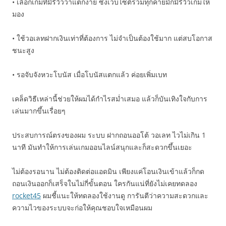
• เลือกเกมที่มีรีวิวว่าแตกง่าย ซึ่งเว็บไซต์รวมทุกค่ายมักมีรีวิวเกมให้
มอง
• ใช้วอเลทฝากเงินเท่าที่ต้องการ ไม่จำเป็นต้องใช้มาก แต่สบโอกาส
ชนะสูง
• รอจับจังหวะโบนัส เมื่อโบนัสแตกแล้ว ค่อยเพิ่มเบท
เคล็ดวิธีเหล่านี้ช่วยให้ผมได้กำไรสม่ำเสมอ แล้วก็บันเทิงใจกับการ
เล่นมากขึ้นเรื่อยๆ
ประสบการณ์ตรงของผม ระบบ ฝากถอนออโต้ วอเลท ไวไม่เกิน 1
นาที มันทำให้การเล่นเกมออนไลน์สนุกและก็สะดวกขึ้นเยอะ
ไม่ต้องรอนาน ไม่ต้องติดต่อแอดมิน เพียงแค่โอนเงินเข้าแล้วก็กด
ถอนเงินออกก็เสร็จในไม่กี่ขั้นตอน ใครกันแน่ที่ยังไม่เคยทดลอง
rocket45
ผมชี้แนะให้ทดลองใช้งานดู การันตีว่าความสะดวกและ
ความไวของระบบจะก่อให้คุณชอบใจเหมือนผม