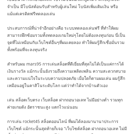
จำเป็น มีโบนัสต้อนรับสำหรับผู้เล่นใหม่ โบนัสเพิ่มเติมเงิน หรือ
แม้แต่เครดิตฟรีทดลองเล่น
ประสบการณ์ที่น่าจำอีกอย่างคือ ระบบทดลองเล่นฟรี ที่ทำให้ผม
สามารถฝึกซ้อมรวมทั้งทดลองเกมใหม่ๆโดยไม่ต้องลงทุนก่อน นี่เป็น
จุดที่ไม่เหมือนกับเว็บไซต์อื่นๆที่ผมเคยลอง ทำให้ผมรู้สึกเชื่อมั่นรวม
ทั้งพร้อมที่จะลงทุนจริง
สำหรับผม mars95 การเล่นสล็อตที่ดีเยี่ยมที่สุดไม่ได้เป็นแค่การได้
เงินรางวัล แม้กระนั้นยังรวมถึงความเพลิดเพลิน ความสะดวกสบาย
และความแน่ใจในระบบความปลอดภัย เมื่อใดก็ตามผมเล่น ผมรู้สึก
เหมือนอยู่ในคาสิโนระดับโลก แต่ว่าทำได้จากบ้านตัวเอง
เล่น สล็อตเว็บตรง เว็บสล็อต ฝากถอนวอเลท ไม่มีอย่างต่ำ รวมทุก
ค่ายเกมดัง อัตราชนะสูง แตกไวแน่นอน
การเล่น rocket45 สล็อตออนไลน์ ที่ผมได้ลองมานานาประการ
เว็บไซต์ แม้กระนั้นสุดท้ายก็เจอ “เว็บไซต์สล็อต ฝากถอนวอเลท ไม่มี