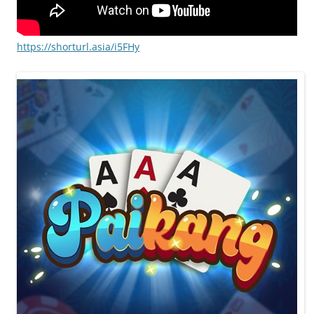
https://shorturl.asia/i5FHy