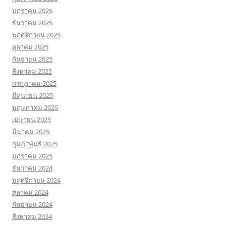
มกราคม 2026
ธันวาคม 2025
พฤศจิกายน 2025
ตุลาคม 2025
กันยายน 2025
สิงหาคม 2025
กรกฎาคม 2025
มิถุนายน 2025
พฤษภาคม 2025
เมษายน 2025
มีนาคม 2025
กุมภาพันธ์ 2025
มกราคม 2025
ธันวาคม 2024
พฤศจิกายน 2024
ตุลาคม 2024
กันยายน 2024
สิงหาคม 2024