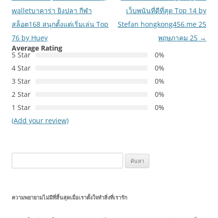
walletบาคาร่า ยิงปลา กีฬา
เว็บพนันที่ดีที่สุด Top 14 by
สล็อต168 สนุกตั้งแต่เริ่มเล่น Top
Stefan hongkong456.me 25
76 by Huey
พฤษภาคม 25
→
Average Rating
5 Star
0%
4 Star
0%
3 Star
0%
2 Star
0%
1 Star
0%
(Add your review)
ค้นหา
สำหรับ:
ความพยายามไม่มีที่สิ้นสุดเมื่อเราตั้งใจทำสิ่งที่เรารัก