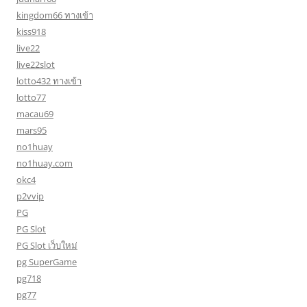
kingdom66 ทางเข้า
kiss918
live22
live22slot
lotto432 ทางเข้า
lotto77
macau69
mars95
no1huay
no1huay.com
okc4
p2vvip
PG
PG Slot
PG Slot เว็บใหม่
pg SuperGame
pg718
pg77