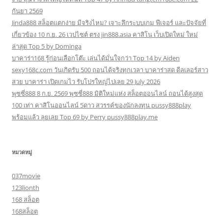
กันยา 2569
Jinda888 สล็อตแตกง่าย มีจริงไหม? เจาะลึกระบบเกม ฟีเจอร์ และปัจจัยที่
เกี่ยวข้อง 10 ก.ย. 26 เวปไซต์ ตรง jin888.asia คาสิโน เว็บเปิดใหม่ ใหม่
ล่าสุด Top 5 by Dominga
บาคาร่า168 รู้ก่อนเลือกโต๊ะ เล่นได้มั่นใจกว่า Top 14 by Aiden
sexy168c.com วันเกิดรับ 500 ถอนได้จริงทุกเวลา บาคาร่าสด ดีลเลอร์สาว
สวย บาคาร่า เปิดเกมไว รับโปรใหญ่ไปเลย 29 July 2026
พุซซี่888 8 ก.ย. 2569 พุซซี่888 มิติใหม่แห่ง สล็อตออนไลน์ ถอนได้สูงสุด
100 เท่า คาสิโนออนไลน์ 5ดาว สวรรค์ของนักลงทุน pussy888play
พร้อมแล้ว ลุยเลย Top 69 by Perry pussy888play.me
หมวดหมู่
037movie
123lionth
168 สล็อต
168สล็อต