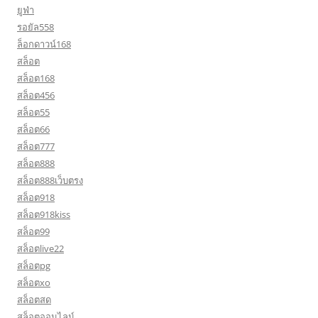
ยูฟ่า
รอยัล558
ล็อกดาวน์168
สล็อต
สล็อต168
สล็อต456
สล็อต55
สล็อต66
สล็อต777
สล็อต888
สล็อต888เว็บตรง
สล็อต918
สล็อต918kiss
สล็อต99
สล็อตlive22
สล็อตpg
สล็อตxo
สล็อตสด
สล็อตออนไลน์