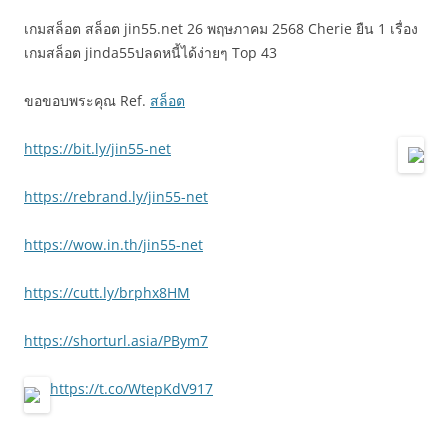
เกมสล็อต สล็อต jin55.net 26 พฤษภาคม 2568 Cherie ยืน 1 เรื่อง
เกมสล็อต jinda55ปลดหนี้ได้ง่ายๆ Top 43
ขอขอบพระคุณ Ref.
สล็อต
https://bit.ly/jin55-net
https://rebrand.ly/jin55-net
https://wow.in.th/jin55-net
https://cutt.ly/brphx8HM
https://shorturl.asia/PBym7
https://t.co/WtepKdV917