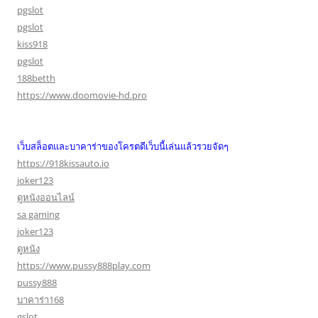
pgslot
pgslot
kiss918
pgslot
188betth
https://www.doomovie-hd.pro
เว็บสล็อตและบาคาร่าของโครตดีเว็บนี้เล่นแล้วรวยจัดๆ
https://918kissauto.io
joker123
ดูหนังออนไลน์
sa gaming
joker123
ดูหนัง
https://www.pussy888play.com
pussy888
บาคาร่า168
gslot