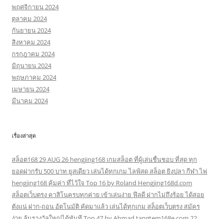
พฤศจิกายน 2024
ตุลาคม 2024
กันยายน 2024
สิงหาคม 2024
กรกฎาคม 2024
มิถุนายน 2024
พฤษภาคม 2024
เมษายน 2024
มีนาคม 2024
เรื่องล่าสุด
สล็อต168 29 AUG 26 hengjing168 เกมสล็อต ที่ผู้เล่นชื่นชอบ ที่สุด ทุก
ยอดฝากรับ 500 บาท ยูสเดียว เล่นได้ทุกเกม ไลฟ์สด สล็อต ยิงปลา กีฬา ไพ่
hengjing168 คุ้มค่า ที่ไว้ใจ Top 16 by Roland Hengjing168d.com
สล็อตเว็บตรง คาสิโนครบทุกค่าย เข้าเล่นง่าย ฟีลดี ฝากไม่ถึงร้อย ได้สอย
ตังแน่ ฝาก-ถอน อัตโนมัติ คัดมาแล้ว เล่นได้ทุกเกม สล็อตเว็บตรง สมัคร
ง่าย ลุ้นรางวัลใหญ่ได้ทันที Top 47 by Ahmad tangtem168e.com 22