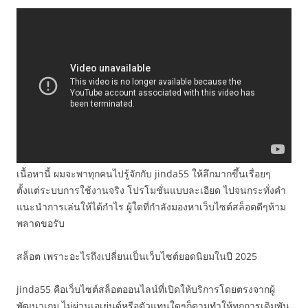
เนื้อหานี้ ผมจะพาทุกคนไปรู้จักกับ jinda55 ให้ลึกมากขึ้นเรื่อยๆ
ตั้งแต่ระบบการใช้งานจริง โปรโมชั่นแบบละเอียด ไปจนกระทั่งคำ
แนะนำการเล่นให้ได้กำไร ผู้ใดที่กำลังมองหาเว็บไซต์สล็อตดีๆห้าม
พลาดขอรับ
สล็อต เพราะอะไรถึงเปลี่ยนเป็นเว็บไซต์ยอดนิยมในปี 2025
jinda55 คือเว็บไซต์สล็อตออนไลน์ที่เปิดให้บริการโดยตรงจากผู้
พัฒนาเกม ไม่ผ่านเอเย่นต์หรือตัวแทนใดๆก็ตามทำให้ทุกการเดิมพัน