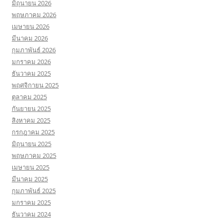
มิถุนายน 2026
พฤษภาคม 2026
เมษายน 2026
มีนาคม 2026
กุมภาพันธ์ 2026
มกราคม 2026
ธันวาคม 2025
พฤศจิกายน 2025
ตุลาคม 2025
กันยายน 2025
สิงหาคม 2025
กรกฎาคม 2025
มิถุนายน 2025
พฤษภาคม 2025
เมษายน 2025
มีนาคม 2025
กุมภาพันธ์ 2025
มกราคม 2025
ธันวาคม 2024