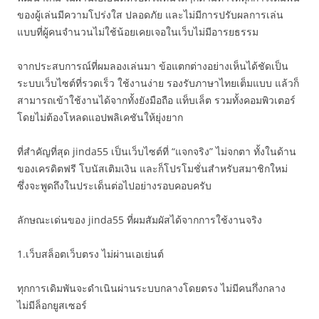
ของผู้เล่นมีความโปร่งใส ปลอดภัย และไม่มีการปรับผลการเล่น
แบบที่ผู้คนจำนวนไม่ใช้น้อยเคยเจอในเว็บไม่มีอารยธรรม
จากประสบการณ์ที่ผมลองเล่นมา ข้อแตกต่างอย่างเห็นได้ชัดเป็น
ระบบเว็บไซต์ที่รวดเร็ว ใช้งานง่าย รองรับภาษาไทยเต็มแบบ แล้วก็
สามารถเข้าใช้งานได้จากทั้งยังมือถือ แท็บเล็ต รวมทั้งคอมพิวเตอร์
โดยไม่ต้องโหลดแอปพลิเคชันให้ยุ่งยาก
ที่สำคัญที่สุด jinda55 เป็นเว็บไซต์ที่ “แจกจริง” ไม่จกตา ทั้งในด้าน
ของเครดิตฟรี โบนัสเติมเงิน และก็โปรโมชั่นสำหรับสมาชิกใหม่
ซึ่งจะพูดถึงในประเด็นต่อไปอย่างรอบคอบครับ
ลักษณะเด่นของ jinda55 ที่ผมสัมผัสได้จากการใช้งานจริง
1.เว็บสล็อตเว็บตรง ไม่ผ่านเอเย่นต์
ทุกการเดิมพันจะดำเนินผ่านระบบกลางโดยตรง ไม่มีคนกึ่งกลาง
ไม่มีล็อกยูสเซอร์