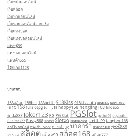
เว็บพนันออนไลน์
เว็บสล็อต
เว็บหวยออนไลน์
เว็บหวยออนไลน์จ่ายจริง
เว็บแทงบอล
เว็บแทงบอลออนไลน์
เศรษฐี99
แทงบอลออนไลน์
แพนด้า555
โจ๊กเกอร์123
ป้ายกำกับ
918Kiss
168สล็อต
188bet
188betth
918kissauto
alot666
bonus888
faro168
happy168
hengjing168
fullslotpg
Jinda55
funny18
PGSlot
Joker123
jinda888
PG
PG Slot
pgslot99
pgslotfish
Slotxo
Pussy888
sretthi99
tangtem168
PunPro777
slot99
slotxo24hr
บาคาร่า
พุซซี่888
ทางเข้าpg
คาสิโนออนไลน์
ทางเข้า live22
บาคาร่า168
สล็อต
สล็อต168
สล็อต99
สล็อต777
ยูฟ่าเบท