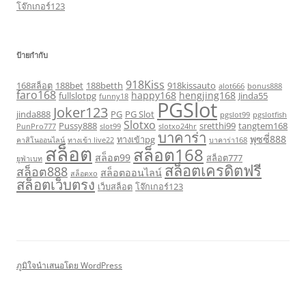
โจ๊กเกอร์123
ป้ายกำกับ
918Kiss
168สล็อต
188bet
188betth
918kissauto
alot666
bonus888
faro168
happy168
hengjing168
fullslotpg
Jinda55
funny18
PGSlot
Joker123
jinda888
PG
PG Slot
pgslot99
pgslotfish
Slotxo
Pussy888
sretthi99
tangtem168
PunPro777
slot99
slotxo24hr
บาคาร่า
พุซซี่888
ทางเข้าpg
คาสิโนออนไลน์
ทางเข้า live22
บาคาร่า168
สล็อต
สล็อต168
สล็อต99
สล็อต777
ยูฟ่าเบท
สล็อตเครดิตฟรี
สล็อต888
สล็อตออนไลน์
สล็อตxo
สล็อตเว็บตรง
เว็บสล็อต
โจ๊กเกอร์123
ภูมิใจนำเสนอโดย WordPress