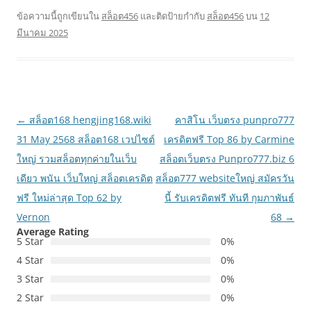
ข้อความนี้ถูกเขียนใน
สล็อต456
และติดป้ายกำกับ
สล็อต456
บน
12
มีนาคม 2025
เมนู
←
สล็อต168 hengjing168.wiki
คาสิโน เว็บตรง punpro777
นำทาง
31 May 2568 สล็อต168 เวปไซต์
เครดิตฟรี Top 86 by Carmine
เรื่อง
ใหญ่ รวมสล็อตทุกค่ายในเว็บ
สล็อตเว็บตรง Punpro777.biz 6
เดียว พนัน เว็บใหญ่ สล็อตเครดิต
สล็อต777 websiteใหญ่ สมัครวัน
ฟรี ใหม่ล่าสุด Top 62 by
นี้ รับเครดิตฟรี ทันที กุมภาพันธ์
Vernon
68
→
Average Rating
5 Star
0%
4 Star
0%
3 Star
0%
2 Star
0%