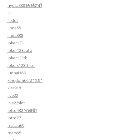
hydra888 เครดิตฟรี
Jili
Jilislot
jinda55
jinda888
Joker123
joker123auto
Joker123th
jokers123th.co
judhai168
kingdom66 ทางเข้า
kiss918
live22
live22slot
lotto432 ทางเข้า
lotto77
macau69
mars95