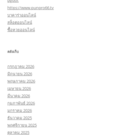
pgslot
https://www.punpro66.tv
บาคาร่าออนไลน์
สล็อตออนไลน์
ซื้อหวยออนไลน์
คลังเก็บ
กรกฎาคม 2026
มิถุนายน 2026
พฤษภาคม 2026
เมษายน 2026
มีนาคม 2026
กุมภาพันธ์ 2026
มกราคม 2026
ธันวาคม 2025
พฤศจิกายน 2025
ตุลาคม 2025