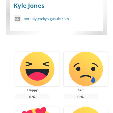
Kyle Jones
noreply@tokyo-gasuki.com
Happy
Sad
0
%
0
%