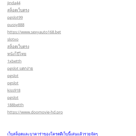
jinda44
สล็อตเว็บตรง
pgslot99
pussy888
https://www.sexyauto168.bet
slotxo
สล็อตเว็บตรง
หนังโป๊ไทย
1xbetth
pgslot แตกง่าย
pgslot
pgslot
kiss918
pgslot
188betth
https://www.doomovie-hd.pro
เว็บสล็อตและบาคาร่าของโครตดีเว็บนี้เล่นแล้วรวยจัดๆ