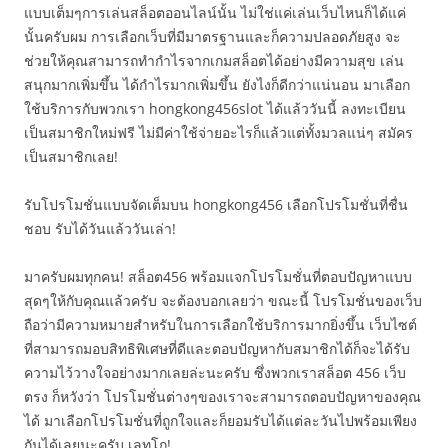
แบบเต็มๆการเล่นสล็อตออนไลน์นั้น ไม่ใช่แค่เล่นเว็บไหนก็ได้แค่
นั้นครับผม การเลือกเว็บที่มีมาตรฐานและก็ความปลอดภัยสูง จะ
ช่วยให้คุณสามารถทำกำไรจากเกมสล็อตได้อย่างมีความสุข เล่น
สนุกมากเพิ่มขึ้น ได้กำไรมากเพิ่มขึ้น ยังไงก็ดีกว่าแน่นอน มาเลือก
ใช้บริการกับพวกเรา hongkong456slot ได้แล้ววันนี้ ลงทะเบียน
เป็นสมาชิกใหม่ฟรี ไม่มีค่าใช้จ่ายอะไรก็แล้วแต่ทั้งมวลแน่ๆ สมัคร
เป็นสมาชิกเลย!
รับโปรโมชั่นแบบจัดเต็มบน hongkong456 เลือกโปรโมชั่นที่ชื่น
ชอบ รับได้วันแล้ววันเล่า!
มาครับผมทุกคน! สล็อต456 พร้อมแจกโปรโมชั่นที่ตอบปัญหาแบบ
สุดๆให้กับคุณแล้วครับ จะต้องบอกเลยว่า ขณะนี้ โปรโมชั่นของเว็บ
ถือว่ามีความหมายสำหรับในการเลือกใช้บริการมากยิ่งขึ้น เว็บไซต์
ที่สามารถมอบสิทธิพิเศษที่ดีและตอบปัญหากับสมาชิกได้ก็จะได้รับ
ความไว้วางใจอย่างมากเลยล่ะนะครับ ซึ่งพวกเราสล็อต 456 เว็บ
ตรง ก็หวังว่า โปรโมชั่นต่างๆของเราจะสามารถตอบปัญหาของคุณ
ได้ มาเลือกโปรโมชั่นที่ถูกใจและก็ยอมรับได้แต่ละวันไปพร้อมเพียง
กันได้เลยนะครับ เลทโก!