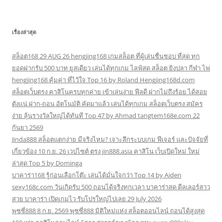
เรื่องล่าสุด
สล็อต168 29 AUG 26 hengjing168 เกมสล็อต ที่ผู้เล่นชื่นชอบ ที่สุด ทุก
ยอดฝากรับ 500 บาท ยูสเดียว เล่นได้ทุกเกม ไลฟ์สด สล็อต ยิงปลา กีฬา ไพ่
hengjing168 คุ้มค่า ที่ไว้ใจ Top 16 by Roland Hengjing168d.com
สล็อตเว็บตรง คาสิโนครบทุกค่าย เข้าเล่นง่าย ฟีลดี ฝากไม่ถึงร้อย ได้สอย
ตังแน่ ฝาก-ถอน อัตโนมัติ คัดมาแล้ว เล่นได้ทุกเกม สล็อตเว็บตรง สมัคร
ง่าย ลุ้นรางวัลใหญ่ได้ทันที Top 47 by Ahmad tangtem168e.com 22
กันยา 2569
Jinda888 สล็อตแตกง่าย มีจริงไหม? เจาะลึกระบบเกม ฟีเจอร์ และปัจจัยที่
เกี่ยวข้อง 10 ก.ย. 26 เวปไซต์ ตรง jin888.asia คาสิโน เว็บเปิดใหม่ ใหม่
ล่าสุด Top 5 by Dominga
บาคาร่า168 รู้ก่อนเลือกโต๊ะ เล่นได้มั่นใจกว่า Top 14 by Aiden
sexy168c.com วันเกิดรับ 500 ถอนได้จริงทุกเวลา บาคาร่าสด ดีลเลอร์สาว
สวย บาคาร่า เปิดเกมไว รับโปรใหญ่ไปเลย 29 July 2026
พุซซี่888 8 ก.ย. 2569 พุซซี่888 มิติใหม่แห่ง สล็อตออนไลน์ ถอนได้สูงสุด