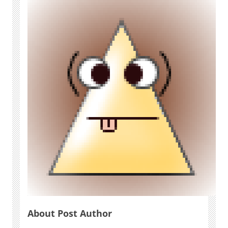
About Post Author