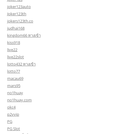
joker123auto
Joker123th
jokers123th.co
judhai168
kingdom66 ทางเข้า
kiss918
live22
live22slot
lotto432 ทางเข้า
lotto77
macau69
mars95
no1huay
no1huay.com
okc4
p2vvip
PG
PG Slot