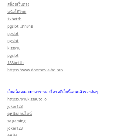
สล็อตเว็บตรง
หนังโป๊ไทย
1xbetth
pgslot แตกง่าย
pgslot
pgslot
kiss918
pgslot
188betth
https://www.doomovie-hd.pro
เว็บสล็อตและบาคาร่าของโครตดีเว็บนี้เล่นแล้วรวยจัดๆ
https://918kissauto.io
joker123
ดูหนังออนไลน์
sa gaming
joker123
ดูหนัง