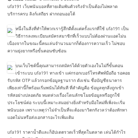
ufa191 เว็บพนันบอลที่สายเดิมพันตัวจริงจำเป็นต้องไม่พลาด
บริการครบ ลิงก์เสถียร ฝากถอนออโต้
หนึ่งในสิ่งที่ทำให้พวกเรารู้สึกดีตั้งแต่ครั้งแรกที่ใช้ ufa191 เป็น
วิธีการลงทะเบียนสมัครสมาชิกที่เร็วแบบไม่ต้องผ่านแอดไม่น
เนื่องจากในขณะนี้คนเล่นจำนวนมากก็ต้องการความเร็ว ไม่ชอบ
ความยุ่งยากหรือขั้นตอนซับซ้อน
บนเว็บไซต์นี้คุณสามารถสมัครได้ด้วยตัวเองในไม่กี่ขั้นตอน
เข้าระบบ ufa191 ทางเข้า แค่กรอกเบอร์โทรศัพท์มือถือ รอคอย
รับรหัส OTP แล้วกรอกข้อมูลฐานราก ดังเช่น ชื่อบัญชีธนาคาร
เพียงเท่านี้ก็พร้อมเริ่มพนันได้ทันที ที่สำคัญคือ ข้อมูลทุกสิ่งถูกเข้า
รหัสอย่างปลอดภัย หมดห่วงเรื่องโดนลักขโมยข้อมูลหรือถูกใช้
ประโยชน์ต่อ ระบบนี้เหมาะสมอย่างยิ่งสำหรับมือใหม่ที่เพิ่งจะเริ่ม
พนันบอล เพราะเหตุว่าไม่จำเป็นที่จะต้องมาวิตกกังวลว่าต้องทักหา
แอดไม่นหรือส่งเอกสารอะไรเพิ่มเติม
ufa191 ราคาน้ำดีและก็อัปเดตรวดเร็วที่สุดในตลาด เล่นได้กำไร