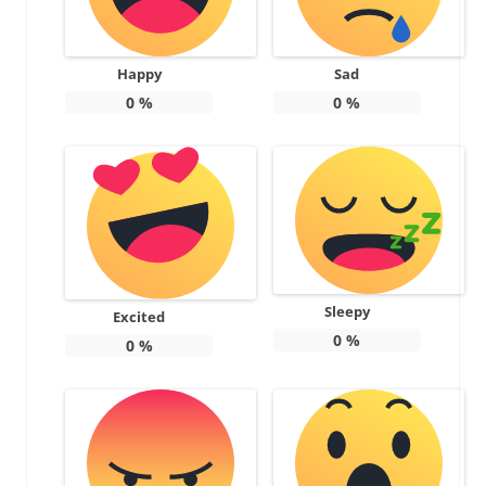
Happy
Sad
0
%
0
%
Sleepy
Excited
0
%
0
%