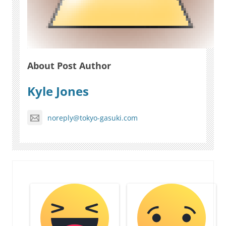
About Post Author
Kyle Jones
noreply@tokyo-gasuki.com