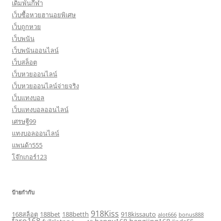
เดิมพันกีฬา
เว็บซื้อหวยฮานอยพิเศษ
เว็บถูกหวย
เว็บพนัน
เว็บพนันออนไลน์
เว็บสล็อต
เว็บหวยออนไลน์
เว็บหวยออนไลน์จ่ายจริง
เว็บแทงบอล
เว็บแทงบอลออนไลน์
เศรษฐี99
แทงบอลออนไลน์
แพนด้า555
โจ๊กเกอร์123
ป้ายกำกับ
918Kiss
168สล็อต
188bet
188betth
918kissauto
alot666
bonus888