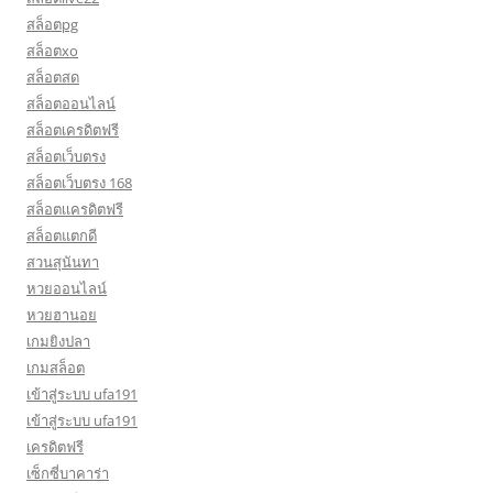
สล็อตpg
สล็อตxo
สล็อตสด
สล็อตออนไลน์
สล็อตเครดิตฟรี
สล็อตเว็บตรง
สล็อตเว็บตรง 168
สล็อตเเครดิตฟรี
สล็อตแตกดี
สวนสุนันทา
หวยออนไลน์
หวยฮานอย
เกมยิงปลา
เกมสล็อต
เข้าสู่ระบบ ufa191
เข้าสู่ระบบ ufa191
เครดิตฟรี
เซ็กซี่บาคาร่า