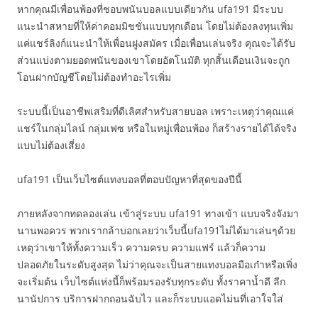
หากคุณมีเพื่อนพ้องที่ชอบพนันบอลแบบเดียวกัน ufa191 มีระบบ
แนะนำสหายที่ให้ค่าคอมมิชชั่นแบบทุกเดือน โดยไม่ต้องลงทุนเพิ่ม
แค่แชร์ลิงก์แนะนำให้เพื่อนฝูงสมัคร เมื่อเพื่อนเล่นจริง คุณจะได้รับ
ส่วนแบ่งตามยอดพนันของเขาโดยอัตโนมัติ ทุกสิ้นเดือนเงินจะถูก
โอนฝากบัญชีโดยไม่ต้องทำอะไรเพิ่ม
ระบบนี้เป็นอาชีพเสริมที่ดีเลิศสำหรับสายบอล เพราะเหตุว่าคุณแค่
แชร์ในกลุ่มไลน์ กลุ่มเฟซ หรือในหมู่เพื่อนพ้อง ก็สร้างรายได้ได้จริง
แบบไม่ต้องเสี่ยง
ufa191 เป็นเว็บไซต์แทงบอลที่ตอบปัญหาที่สุดของปีนี้
ภายหลังจากทดลองเล่น เข้าสู่ระบบ ufa191 ทางเข้า แบบจริงจังมา
นานพอควร พวกเรากล้าบอกเลยว่าเว็บนี้ufa191ไม่ได้มาเล่นๆด้วย
เหตุว่าเขาให้ทั้งความเร็ว ความครบ ความแฟร์ แล้วก็ความ
ปลอดภัยในระดับสูงสุด ไม่ว่าคุณจะเป็นสายแทงบอลมือเก๋าหรือเพิ่ง
จะเริ่มต้น เว็บไซต์แห่งนี้ก็พร้อมรองรับทุกระดับ ทั้งราคาน้ำดี ลีก
นานัปการ บริการฝากถอนฉับไว และก็ระบบแอดไม่นที่เอาใจใส่