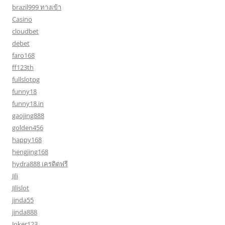
brazil999 ทางเข้า
Casino
cloudbet
debet
faro168
ff123th
fullslotpg
funny18
funny18.in
gaojing888
golden456
happy168
hengjing168
hydra888 เครดิตฟรี
Jili
Jilislot
jinda55
jinda888
Joker123