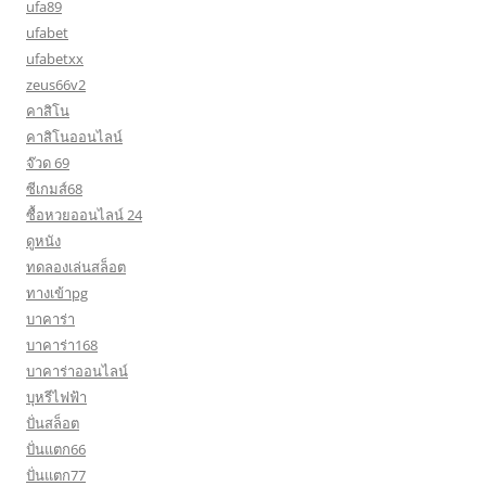
ufa89
ufabet
ufabetxx
zeus66v2
คาสิโน
คาสิโนออนไลน์
จ๊วด 69
ซีเกมส์68
ซื้อหวยออนไลน์ 24
ดูหนัง
ทดลองเล่นสล็อต
ทางเข้าpg
บาคาร่า
บาคาร่า168
บาคาร่าออนไลน์
บุหรีไฟฟ้า
ปั่นสล็อต
ปั่นแตก66
ปั่นแตก77