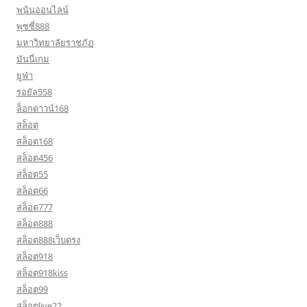
พนันออนไลน์
พุซซี่888
มหาวิทยาลัยราชภัฏ
มันนี่เกม
ยูฟ่า
รอยัล558
ล็อกดาวน์168
สล็อต
สล็อต168
สล็อต456
สล็อต55
สล็อต66
สล็อต777
สล็อต888
สล็อต888เว็บตรง
สล็อต918
สล็อต918kiss
สล็อต99
สล็อตlive22