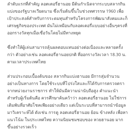
ลำดับแรกที่สำคัญ ลอตเตอรี่ฮานอย มีต้นกำเนิดจากระบบสลากกิน
แบ่งของรัฐบาลเวียดนาม ซึ่งเริ่มต้นขึ้นในช่วงทศวรรษ 1960 เพื่อ
เป้าประสงค์สำหรับการระดมทุนสำหรับโครงการพัฒนาสังคมและก็
เศรษฐกิจของประเทศ มันไม่เหมือนกับลอตเตอรี่แบบอย่างอื่นๆตรงที่
ออกรางวัลทุกเมื่อเชื่อวันโดยไม่มีทางหยุด
ซึ่งทำให้ผู้เล่นสามารถลุ้นผลตอบแทนอย่างต่อเนื่องและหลายครั้ง
กว่า ตัวอย่างเช่น ลอตเตอรี่ฮานอยปกติ ที่ออกรางวัลเวลา 18.30 น.
ตามเวลาประเทศไทย
ส่วนประกอบเบื้องต้นของ สลากกินแบ่งฮานอย มีการสุ่มจำนวน
อย่างเป็นทางการ โดยใช้ระบบที่โปร่งใสและก็ได้รับการตรวจตรา
จากหน่วยงานราชการ ทำให้มันมีความน่านับถือสูง คำแนะนำ
สำหรับผู้เริ่มต้นคือ ควรศึกษาค้นคว้าว่า ลอตเตอรี่ฮานอย ไม่ใช่การ
เดิมพันที่อาศัยโชคเพียงอย่างเดียว แต่เป็นระบบที่สามารถนำข้อมูล
มาวิเคราะห์ได้ ดังเช่น การดู ลอตเตอรี่ฮานอย ย้อน ข้างหลัง เพื่อหา
แนวโน้ม ในประเทศไทย ความนิยมชมชอบของ หวยฮานอย มาก
ขึ้นอย่างรวดเร็ว