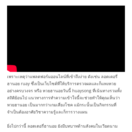
เพราะเหตุว่าแพลตฟอร์มออนไลน์ที่เข้าถึงง่าย ดังเช่น ลอตเตอรี่
ฮานอย ruay ซึ่งเป็นเว็บไซต์ที่ให้บริการตรวจผลและก็แทงหวย
อย่างครบวงจร หรือ หวยฮานอยวันนี้ huaysong ที่เน้นทางรวมทั้ง
สถิติย้อนไป แนวทางการทำความเข้าใจนี้จะช่วยทำให้คุณเห็นว่า
หวยฮานอย เป็นมากกว่าเกมเสี่ยงโชค แม้กระนั้นเป็นกิจกรรมที่
จำเป็นต้องอาศัยวิชาความรู้และก็การวางแผน
ยิ่งไปกว่านี้ ลอตเตอรี่ฮานอย ยังมีบทบาทด้านสังคมในเวียดนาม