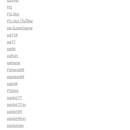
p2vvip
PG
PG Slot
PG Slot เว็บใหม่
pg SuperGame
pg718
pg77
pg99
pgfish
pgheng
Pgheng99
pgjoker69
pgk44
PGSlot
pgslot77
pgslot77.io
pgslot99
pgslot99.in
pgslotceo