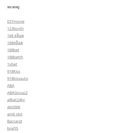
หมวดหมู่
037movie
123lionth
168 สล็อต
168สล็อต
188bet
188betth
1xbet
918Kiss
918kissauto
ABA
ABAGroup2
allbet24hr
alot666
amb slot
Baccarat
bng55