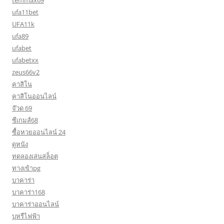
temmax69
ufa11bet
UFA11k
ufa89
ufabet
ufabetxx
zeus66v2
คาสิโน
คาสิโนออนไลน์
จ๊วด 69
ซีเกมส์68
ซื้อหวยออนไลน์ 24
ดูหนัง
ทดลองเล่นสล็อต
ทางเข้าpg
บาคาร่า
บาคาร่า168
บาคาร่าออนไลน์
บุหรีไฟฟ้า