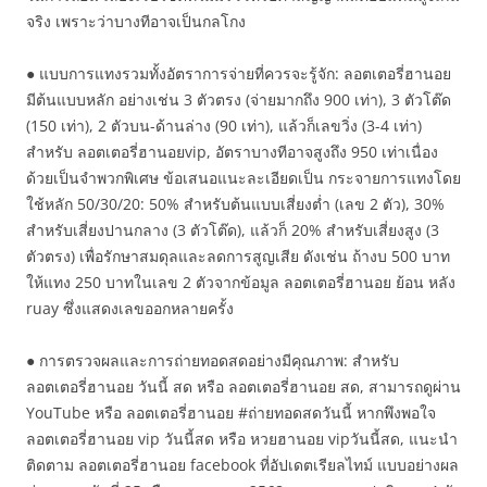
จริง เพราะว่าบางทีอาจเป็นกลโกง
● แบบการแทงรวมทั้งอัตราการจ่ายที่ควรจะรู้จัก: ลอตเตอรี่ฮานอย
มีต้นแบบหลัก อย่างเช่น 3 ตัวตรง (จ่ายมากถึง 900 เท่า), 3 ตัวโต๊ด
(150 เท่า), 2 ตัวบน-ด้านล่าง (90 เท่า), แล้วก็เลขวิ่ง (3-4 เท่า)
สำหรับ ลอตเตอรี่ฮานอยvip, อัตราบางทีอาจสูงถึง 950 เท่าเนื่อง
ด้วยเป็นจำพวกพิเศษ ข้อเสนอแนะละเอียดเป็น กระจายการแทงโดย
ใช้หลัก 50/30/20: 50% สำหรับต้นแบบเสี่ยงต่ำ (เลข 2 ตัว), 30%
สำหรับเสี่ยงปานกลาง (3 ตัวโต๊ด), แล้วก็ 20% สำหรับเสี่ยงสูง (3
ตัวตรง) เพื่อรักษาสมดุลและลดการสูญเสีย ดังเช่น ถ้างบ 500 บาท
ให้แทง 250 บาทในเลข 2 ตัวจากข้อมูล ลอตเตอรี่ฮานอย ย้อน หลัง
ruay ซึ่งแสดงเลขออกหลายครั้ง
● การตรวจผลและการถ่ายทอดสดอย่างมีคุณภาพ: สำหรับ
ลอตเตอรี่ฮานอย วันนี้ สด หรือ ลอตเตอรี่ฮานอย สด, สามารถดูผ่าน
YouTube หรือ ลอตเตอรี่ฮานอย #ถ่ายทอดสดวันนี้ หากพึงพอใจ
ลอตเตอรี่ฮานอย vip วันนี้สด หรือ หวยฮานอย vipวันนี้สด, แนะนำ
ติดตาม ลอตเตอรี่ฮานอย facebook ที่อัปเดตเรียลไทม์ แบบอย่างผล