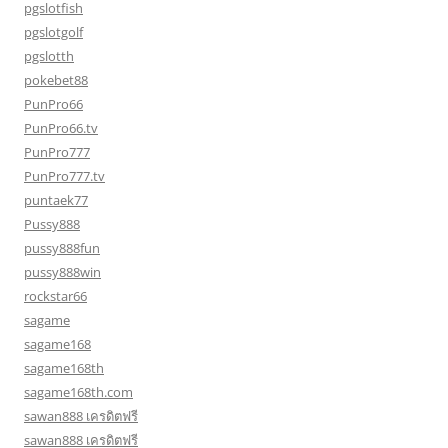
pgslotfish
pgslotgolf
pgslotth
pokebet88
PunPro66
PunPro66.tv
PunPro777
PunPro777.tv
puntaek77
Pussy888
pussy888fun
pussy888win
rockstar66
sagame
sagame168
sagame168th
sagame168th.com
sawan888 เครดิตฟรี
sawan888 เครดิตฟรี