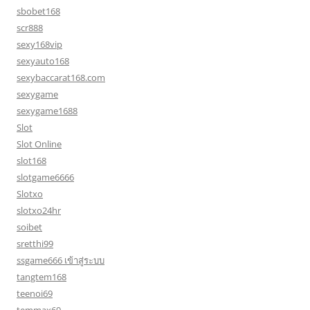
sbobet168
scr888
sexy168vip
sexyauto168
sexybaccarat168.com
sexygame
sexygame1688
Slot
Slot Online
slot168
slotgame6666
Slotxo
slotxo24hr
soibet
sretthi99
ssgame666 เข้าสู่ระบบ
tangtem168
teenoi69