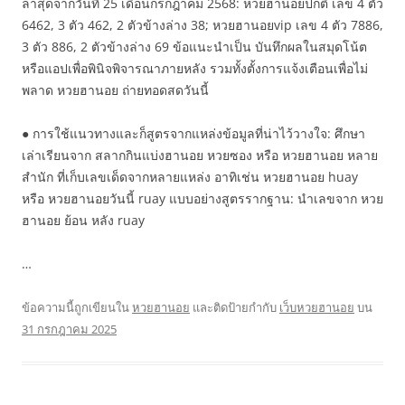
ล่าสุดจากวันที่ 25 เดือนกรกฎาคม 2568: หวยฮานอยปกติ เลข 4 ตัว
6462, 3 ตัว 462, 2 ตัวข้างล่าง 38; หวยฮานอยvip เลข 4 ตัว 7886,
3 ตัว 886, 2 ตัวข้างล่าง 69 ข้อแนะนำเป็น บันทึกผลในสมุดโน้ต
หรือแอปเพื่อพินิจพิจารณาภายหลัง รวมทั้งตั้งการแจ้งเตือนเพื่อไม่
พลาด หวยฮานอย ถ่ายทอดสดวันนี้
● การใช้แนวทางและก็สูตรจากแหล่งข้อมูลที่น่าไว้วางใจ: ศึกษา
เล่าเรียนจาก สลากกินแบ่งฮานอย หวยซอง หรือ หวยฮานอย หลาย
สํานัก ที่เก็บเลขเด็ดจากหลายแหล่ง อาทิเช่น หวยฮานอย huay
หรือ หวยฮานอยวันนี้ ruay แบบอย่างสูตรรากฐาน: นำเลขจาก หวย
ฮานอย ย้อน หลัง ruay
…
ข้อความนี้ถูกเขียนใน
หวยฮานอย
และติดป้ายกำกับ
เว็บหวยฮานอย
บน
31 กรกฎาคม 2025