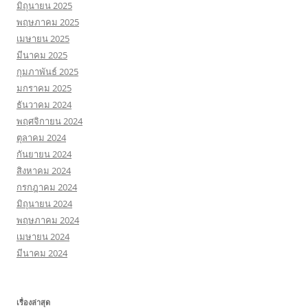
มิถุนายน 2025
พฤษภาคม 2025
เมษายน 2025
มีนาคม 2025
กุมภาพันธ์ 2025
มกราคม 2025
ธันวาคม 2024
พฤศจิกายน 2024
ตุลาคม 2024
กันยายน 2024
สิงหาคม 2024
กรกฎาคม 2024
มิถุนายน 2024
พฤษภาคม 2024
เมษายน 2024
มีนาคม 2024
เรื่องล่าสุด