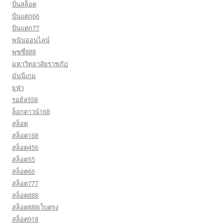
ปั่นสล็อต
ปั่นแตก66
ปั่นแตก77
พนันออนไลน์
พุซซี่888
มหาวิทยาลัยราชภัฏ
มันนี่เกม
ยูฟ่า
รอยัล558
ล็อกดาวน์168
สล็อต
สล็อต168
สล็อต456
สล็อต55
สล็อต66
สล็อต777
สล็อต888
สล็อต888เว็บตรง
สล็อต918