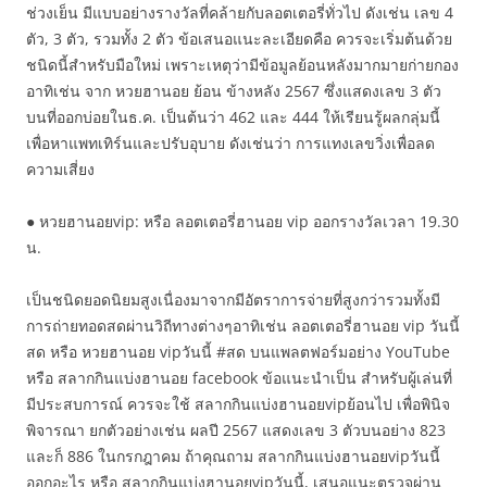
ช่วงเย็น มีแบบอย่างรางวัลที่คล้ายกับลอตเตอรี่ทั่วไป ดังเช่น เลข 4
ตัว, 3 ตัว, รวมทั้ง 2 ตัว ข้อเสนอแนะละเอียดคือ ควรจะเริ่มต้นด้วย
ชนิดนี้สำหรับมือใหม่ เพราะเหตุว่ามีข้อมูลย้อนหลังมากมายก่ายกอง
อาทิเช่น จาก หวยฮานอย ย้อน ข้างหลัง 2567 ซึ่งแสดงเลข 3 ตัว
บนที่ออกบ่อยในธ.ค. เป็นต้นว่า 462 และ 444 ให้เรียนรู้ผลกลุ่มนี้
เพื่อหาแพทเทิร์นและปรับอุบาย ดังเช่นว่า การแทงเลขวิ่งเพื่อลด
ความเสี่ยง
● หวยฮานอยvip: หรือ ลอตเตอรี่ฮานอย vip ออกรางวัลเวลา 19.30
น.
เป็นชนิดยอดนิยมสูงเนื่องมาจากมีอัตราการจ่ายที่สูงกว่ารวมทั้งมี
การถ่ายทอดสดผ่านวิถีทางต่างๆอาทิเช่น ลอตเตอรี่ฮานอย vip วันนี้
สด หรือ หวยฮานอย vipวันนี้ #สด บนแพลตฟอร์มอย่าง YouTube
หรือ สลากกินแบ่งฮานอย facebook ข้อแนะนำเป็น สำหรับผู้เล่นที่
มีประสบการณ์ ควรจะใช้ สลากกินแบ่งฮานอยvipย้อนไป เพื่อพินิจ
พิจารณา ยกตัวอย่างเช่น ผลปี 2567 แสดงเลข 3 ตัวบนอย่าง 823
และก็ 886 ในกรกฎาคม ถ้าคุณถาม สลากกินแบ่งฮานอยvipวันนี้
ออกอะไร หรือ สลากกินแบ่งฮานอยvipวันนี้, เสนอแนะตรวจผ่าน