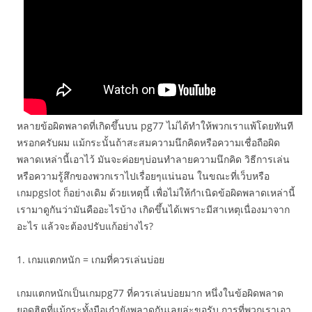
หลายข้อผิดพลาดที่เกิดขึ้นบน pg77 ไม่ได้ทำให้พวกเราแพ้โดยทันที
หรอกครับผม แม้กระนั้นถ้าสะสมความนึกคิดหรือความเชื่อถือผิด
พลาดเหล่านี้เอาไว้ มันจะค่อยๆบ่อนทำลายความนึกคิด วิธีการเล่น
หรือความรู้สึกของพวกเราไปเรื่อยๆแน่นอน ในขณะที่เว็บหรือ
เกมpgslot ก็อย่างเดิม ด้วยเหตุนี้ เพื่อไม่ให้กำเนิดข้อผิดพลาดเหล่านี้
เรามาดูกันว่ามันคืออะไรบ้าง เกิดขึ้นได้เพราะมีสาเหตุเนื่องมาจาก
อะไร แล้วจะต้องปรับแก้อย่างไร?
1. เกมแตกหนัก = เกมที่ควรเล่นบ่อย
เกมแตกหนักเป็นเกมpg77 ที่ควรเล่นบ่อยมาก หนึ่งในข้อผิดพลาด
ยอดฮิตที่แม้กระทั้งมือเก๋ายังพลาดกันเลยล่ะขอรับ การที่พวกเราเอา