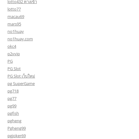
lotto432 ทางเข้า
lotto77
macau69
mars95
no1huay
no1huay.com
okc4
p2vvip
PG
PG Slot
PG Slot เว็บใหม่
pg SuperGame
pg718
pg77
pg99
pgfish
pgheng
Pgheng99
pgjoker69