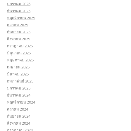
มกราคม 2026
ธันวาคม 2025
พฤศจิกายน 2025
ตุลาคม 2025
กันยายน 2025
สิงหาคม 2025
กรกฎาคม 2025
มิถุนายน 2025
พฤษภาคม 2025
เมษายน 2025
มีนาคม 2025
กุมภาพันธ์ 2025
มกราคม 2025
ธันวาคม 2024
พฤศจิกายน 2024
ตุลาคม 2024
กันยายน 2024
สิงหาคม 2024
กรกฎาคม 2024