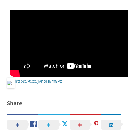
https://t.co/jvhoH6m8Pz
Share