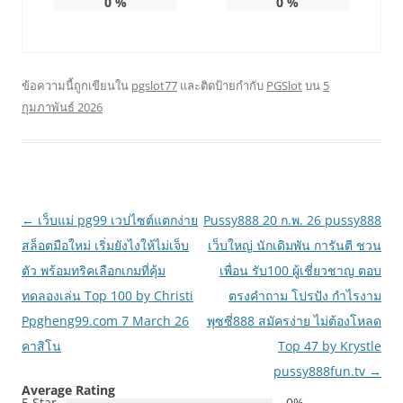
0
%
0
%
ข้อความนี้ถูกเขียนใน
pgslot77
และติดป้ายกำกับ
PGSlot
บน
5
กุมภาพันธ์ 2026
เมนู
←
เว็บแม่ pg99 เวปไซต์แตกง่าย
Pussy888 20 ก.พ. 26 pussy888
นำทาง
สล็อตมือใหม่ เริ่มยังไงให้ไม่เจ็บ
เว็บใหญ่ นักเดิมพัน การันตี ชวน
เรื่อง
ตัว พร้อมทริคเลือกเกมที่คุ้ม
เพื่อน รับ100 ผู้เชี่ยวชาญ ตอบ
ทดลองเล่น Top 100 by Christi
ตรงคำถาม โปรปัง กำไรงาม
Ppgheng99.com 7 March 26
พุซซี่888 สมัครง่าย ไม่ต้องโหลด
คาสิโน
Top 47 by Krystle
pussy888fun.tv
→
Average Rating
5 Star
0%