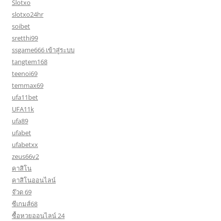
Slotxo
slotxo24hr
soibet
sretthi99
ssgame666 เข้าสู่ระบบ
tangtem168
teenoi69
temmax69
ufa11bet
UFA11k
ufa89
ufabet
ufabetxx
zeus66v2
คาสิโน
คาสิโนออนไลน์
จ๊วด 69
ซีเกมส์68
ซื้อหวยออนไลน์ 24