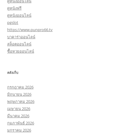
ดูหนังออนไลน์
ดูหนังฟรี
ดูหนังออนไลน์
pgslot
https://www.punpro66.tv
บาคาร่าออนไลน์
สล็อตออนไลน์
ซื้อหวยออนไลน์
คลังเก็บ
กรกฎาคม 2026
มิถุนายน 2026
พฤษภาคม 2026
เมษายน 2026
มีนาคม 2026
กุมภาพันธ์ 2026
มกราคม 2026