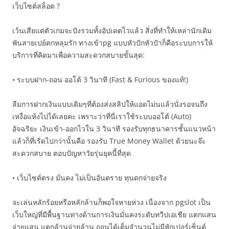
เว็บไซต์สล็อต ?
เว้นเสียแต่ตัวเกมจะปังรวมทั้งอัปเดตไวแล้ว สิ่งที่ทำให้เหล่านักเดิม
พันสายเปย์ตกหลุมรัก ทางเข้าpg แบบหัวปักหัวปำก็คือระบบการให้
บริการที่คิดมาเพื่อความสะดวกสบายขั้นสุด:
• ระบบฝาก-ถอน ออโต้ 3 วินาที (Fast & Furious ของแท้!)
ลืมการฝากเงินแบบเดิมๆที่ต้องส่งสลิปให้แอดไม่นแล้วนั่งรอจนถึง
เหงื่อแห้งไปได้เลยคะ เพราะว่าที่นี่เราใช้ระบบออโต้ (Auto)
อัจฉริยะ เงินเข้า-ออกไวใน 3 วินาที รองรับทุกธนาคารชั้นแนวหน้า
แล้วก็ที่เริ่ดไปกว่านั้นคือ รองรับ True Money Wallet ด้วยนะจ๊ะ
สะดวกสบาย ตอบปัญหาวัยรุ่นยุคนี้ที่สุด
• เว็บไซต์ตรง มั่นคง ไม่เป็นอันตราย ทุนดกจ่ายจริง
จะเล่นหลักร้อยหรือหลักล้านก็พอใจหายห่วง เนื่องจาก pgslot เป็น
เว็บใหญ่ที่มีพื้นฐานทางด้านการเงินมั่นคงระดับทวีปเอเชีย แตกแสน
จ่ายแสน แตกล้านจ่ายล้าน ถอนได้เต็มจำนวนไม่มีหักเปอร์เซ็นต์