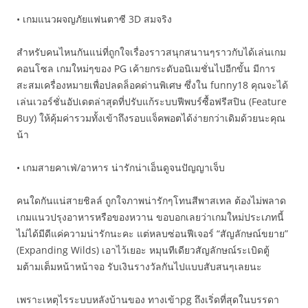
• เกมแนวผจญภัยแฟนตาซี 3D สมจริง
สำหรับคนไหนกันแน่ที่ถูกใจเรื่องราวสนุกสนานๆราวกับได้เล่นเกม
คอนโซล เกมใหม่ๆของ PG เค้ายกระดับอนิเมชั่นไปอีกขั้น มีการ
สะสมเครื่องหมายเพื่อปลดล็อคด่านพิเศษ ซึ่งใน funny18 คุณจะได้
เล่นเวอร์ชั่นอัปเดตล่าสุดที่ปรับแก้ระบบฟีพบร์ซื้อฟรีสปิน (Feature
Buy) ให้คุ้มค่ารวมทั้งเข้าถึงรอบแจ็คพอตได้ง่ายกว่าเดิมด้วยนะคุณ
น้า
• เกมสายคาเฟ่/อาหาร น่ารักน่าเอ็นดูจนปัญญาเจ็บ
คนใดกันแน่สายชิลล์ ถูกใจภาพน่ารักๆโทนสีพาสเทล ต้องไม่พลาด
เกมแนวปรุงอาหารหรือของหวาน ขอบอกเลยว่าเกมใหม่ประเภทนี้
ไม่ได้มีดีแค่ความน่ารักนะคะ แต่หลบซ่อนฟีเจอร์ “สัญลักษณ์ขยาย”
(Expanding Wilds) เอาไว้เยอะ หมุนทีเดียวสัญลักษณ์ระเบิดตู้
มต้ามเต็มหน้าหน้าจอ รับเงินรางวัลกันไปแบบสับสนๆเลยนะ
เพราะเหตุไรระบบหลังบ้านของ ทางเข้าpg ถึงเริ่ดที่สุดในบรรดา