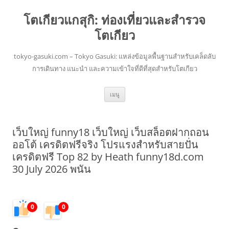
โตเกียวแกสุกิ: ท่องเที่ยวและสำรวจ
โตเกียว
tokyo-gasuki.com – Tokyo Gasuki: แหล่งข้อมูลพื้นฐานสำหรับเคล็ดลับ
การเดินทาง แนะนำ และความเข้าใจที่ดีที่สุดสำหรับโตเกียว
ข้าม
เมนู
ไป
ยัง
เนื้อหา
เว็บใหญ่ funny18 เว็บใหญ่ เว็บสล็อตฝากถอน
ออโต้ เครดิตฟรีจริง โปรแรงสำหรับสายปั่น
เครดิตฟรี Top 82 by Heath funny18d.com
30 July 2026 พนัน
0
0