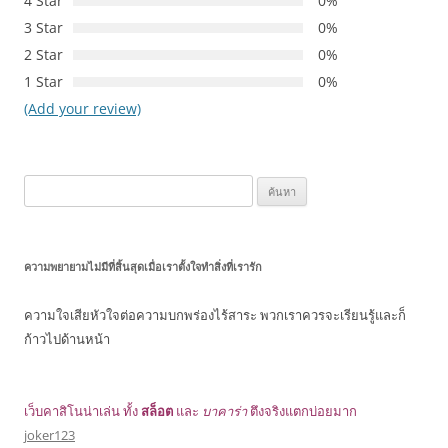
4 Star
0%
3 Star
0%
2 Star
0%
1 Star
0%
(Add your review)
ค้นหา
สำหรับ:
ความพยายามไม่มีที่สิ้นสุดเมื่อเราตั้งใจทำสิ่งที่เรารัก
ความใจเสียหัวใจต่อความบกพร่องไร้สาระ พวกเราควรจะเรียนรู้และก็
ก้าวไปด้านหน้า
เว็บคาสิโนน่าเล่น ทั้ง
สล็อต
และ
บาคาร่า
ตึงจริงแตกบ่อยมาก
joker123