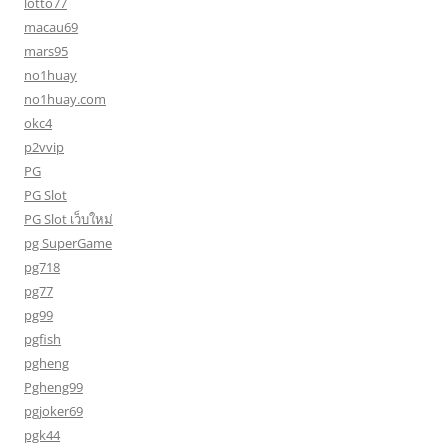
lotto77
macau69
mars95
no1huay
no1huay.com
okc4
p2vvip
PG
PG Slot
PG Slot เว็บใหม่
pg SuperGame
pg718
pg77
pg99
pgfish
pgheng
Pgheng99
pgjoker69
pgk44