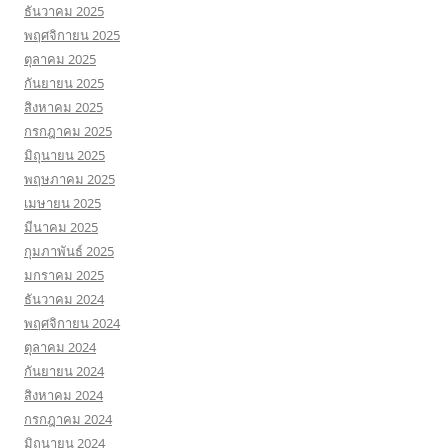
ธันวาคม 2025
พฤศจิกายน 2025
ตุลาคม 2025
กันยายน 2025
สิงหาคม 2025
กรกฎาคม 2025
มิถุนายน 2025
พฤษภาคม 2025
เมษายน 2025
มีนาคม 2025
กุมภาพันธ์ 2025
มกราคม 2025
ธันวาคม 2024
พฤศจิกายน 2024
ตุลาคม 2024
กันยายน 2024
สิงหาคม 2024
กรกฎาคม 2024
มิถุนายน 2024