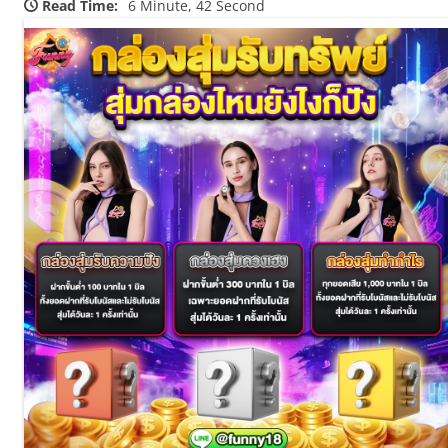
Read Time:
6 Minute, 42 Second