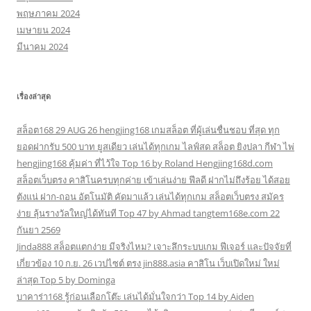
พฤษภาคม 2024
เมษายน 2024
มีนาคม 2024
เรื่องล่าสุด
สล็อต168 29 AUG 26 hengjing168 เกมสล็อต ที่ผู้เล่นชื่นชอบ ที่สุด ทุก
ยอดฝากรับ 500 บาท ยูสเดียว เล่นได้ทุกเกม ไลฟ์สด สล็อต ยิงปลา กีฬา ไพ่
hengjing168 คุ้มค่า ที่ไว้ใจ Top 16 by Roland Hengjing168d.com
สล็อตเว็บตรง คาสิโนครบทุกค่าย เข้าเล่นง่าย ฟีลดี ฝากไม่ถึงร้อย ได้สอย
ตังแน่ ฝาก-ถอน อัตโนมัติ คัดมาแล้ว เล่นได้ทุกเกม สล็อตเว็บตรง สมัคร
ง่าย ลุ้นรางวัลใหญ่ได้ทันที Top 47 by Ahmad tangtem168e.com 22
กันยา 2569
Jinda888 สล็อตแตกง่าย มีจริงไหม? เจาะลึกระบบเกม ฟีเจอร์ และปัจจัยที่
เกี่ยวข้อง 10 ก.ย. 26 เวปไซต์ ตรง jin888.asia คาสิโน เว็บเปิดใหม่ ใหม่
ล่าสุด Top 5 by Dominga
บาคาร่า168 รู้ก่อนเลือกโต๊ะ เล่นได้มั่นใจกว่า Top 14 by Aiden