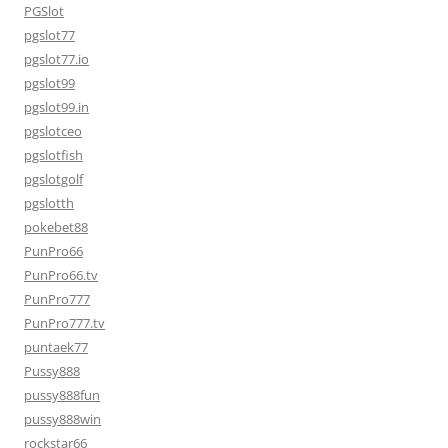
PGSlot
pgslot77
pgslot77.io
pgslot99
pgslot99.in
pgslotceo
pgslotfish
pgslotgolf
pgslotth
pokebet88
PunPro66
PunPro66.tv
PunPro777
PunPro777.tv
puntaek77
Pussy888
pussy888fun
pussy888win
rockstar66