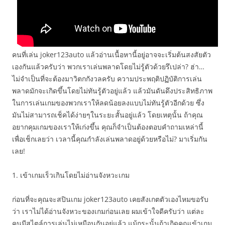
คนที่เล่น joker123auto แล้วอ่านเนื้อหานี้อยู่อาจจะเริ่มต้นสงสัยตัว
เองกันแล้วครับว่า พวกเราเล่นพลาดโดยไม่รู้ตัวด้วยรึเปล่า? ฮ่า…
ไม่จำเป็นที่จะต้องมาวิตกกังวลครับ ความประพฤติปฏิบัติการเล่น
พลาดมักจะเกิดขึ้นโดยไม่ทันรู้ตัวอยู่แล้ว แล้วมันดันดึงประสิทธิภาพ
ในการเล่นเกมของพวกเราให้ลดน้อยลงแบบไม่ทันรู้ตัวอีกด้วย ซึ่ง
มันไม่สามารถเช็คได้ง่ายๆในระยะสั้นอยู่แล้ว โดยเหตุนั้น ถ้าคุณ
อยากคุมเกมของเราให้เก่งขึ้น คุณก็จำเป็นต้องตอบคำถามเหล่านี้
เพื่อเช็กเลยว่า เวลานี้คุณกำลังเล่นพลาดอยู่ด้วยหรือไม่? มาเริ่มกัน
เลย!
1. เข้าเกมเร็วเกินโดยไม่อ่านจังหวะเกม
ก่อนที่จะคุณจะสปินเกม joker123auto เคยสังเกตตัวเองไหมขอรับ
ว่า เราไม่ได้อ่านจังหวะของเกมก่อนเลย ผมเข้าใจดีครับว่า แต่ละ
คนมีสไตล์การเล่นไม่เหมือนกันอยู่แล้ว แม้กระนั้นถ้าเกิดคุณเข้าเกม