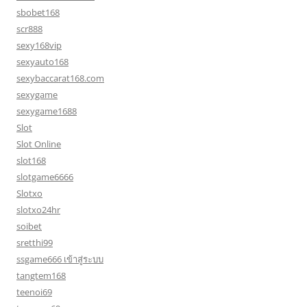
sbobet168
scr888
sexy168vip
sexyauto168
sexybaccarat168.com
sexygame
sexygame1688
Slot
Slot Online
slot168
slotgame6666
Slotxo
slotxo24hr
soibet
sretthi99
ssgame666 เข้าสู่ระบบ
tangtem168
teenoi69