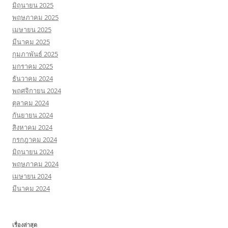
มิถุนายน 2025
พฤษภาคม 2025
เมษายน 2025
มีนาคม 2025
กุมภาพันธ์ 2025
มกราคม 2025
ธันวาคม 2024
พฤศจิกายน 2024
ตุลาคม 2024
กันยายน 2024
สิงหาคม 2024
กรกฎาคม 2024
มิถุนายน 2024
พฤษภาคม 2024
เมษายน 2024
มีนาคม 2024
เรื่องล่าสุด