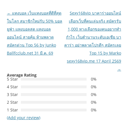
เมนู
←
แทงบอล เว็บแทงบอลที่ดีที่สุด
Sexy168vip บาคาร่าออนไลน์
นำทาง
ในโลก สมาชิกใหม่รับ 50% บอล
เลือกเว็บที่คนเล่นจริง สมัครรับ
เรื่อง
ยูฟ่า แทงบอลสด แทงบอล
1,000 ทางเลือกของคนอยากทำ
ออนไลน์ สายคุ้ม ห้ามพลาด
กำไร เว็บตำนานระดับเอเชีย บา
สมัครด่วน Top 56 by Junko
คาร่า อย่าพลาดโปรดีๆ สมัครเลย
Ballfcclub.net 31 มี.ค. 69
Top 15 by Marko
sexy168vip.me 17 April 2569
→
Average Rating
5 Star
0%
4 Star
0%
3 Star
0%
2 Star
0%
1 Star
0%
(Add your review)