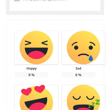
Happy
Sad
0
%
0
%