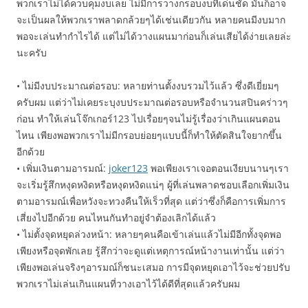
พวกเราไม่ได้ควบคุมงบเลย ไม่มีการวางกรอบงบที่เด่นชัด มันก็อาจ
จะเป็นผลให้พวกเราพลาดกล้วยๆได้เช่นเดียวกัน หลายคนมีงบมาก
พอจะเล่นทำกำไรได้ แต่ไม่ได้วางแผนมาก่อนก็เล่นเสียได้ง่ายเลยล่ะ
นะครับ
• ไม่มีงบประมาณต่อรอบ: หลายท่านตั้งงบรวมไว้แล้ว ซึ่งดีเยี่ยมๆ
ครับผม แต่ว่าไม่เคยระบุงบประมาณต่อรอบหรือจำนวนสปินคร่าวๆ
ก่อน ทำให้เล่นโจ๊กเกอร์123 ไปเรื่อยๆจนไม่รู้เรื่องว่าเกินแผนตอน
ไหน เพียงพอพวกเราไม่มีกรอบย่อยๆแบบนี้ก็ทำให้ตัดสินใจยากขึ้น
อีกด้วย
• เพิ่มเงินตามอารมณ์:
joker123
พอเพียงเราเจอตอนเงียบนานๆเรา
จะเริ่มรู้สึกหงุดหงิดหรือหงุดหงิดแน่ๆ ผู้ที่เล่นพลาดชอบเลือกเพิ่มเงิน
ตามอารมณ์เพื่อหวังจะทวงคืนให้เร็วที่สุด แต่ว่าซึ่งก็คือการเพิ่มการ
เสี่ยงไปอีกด้วย คนไหนกันทำอยู่จำต้องเลิกได้แล้ว
• ไม่ตั้งจุดหยุดล่วงหน้า: หลายๆคนคือเข้าเล่นแล้วไม่มีอีกทั้งจุดพอ
เพียงหรือจุดพักเลย รู้สึกว่าจะดูแต่เหตุการณ์หน้างานเท่านั้น แต่ว่า
เพียงพอเล่นจริงๆอารมณ์ก็ชนะเสมอ การมีจุดหยุดเอาไว้จะช่วยปรับ
พวกเราไม่เล่นเกินแผนที่วางเอาไว้ได้ดีที่สุดแล้วครับผม