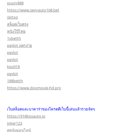
pussy888
https://www.sexyauto168.bet
slotxo
สล็อตเว็บตรง
หนังโป๊ไทย
1xbetth
pgslot แตกง่าย
pgslot
pgslot
kiss918
pgslot
188betth
https://www.doomovie-hd.pro
เว็บสล็อตและบาคาร่าของโครตดีเว็บนี้เล่นแล้วรวยจัดๆ
https://918kissauto.io
joker123
ดูหนังออนไลน์