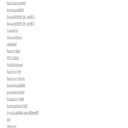
bonanza99
bonus888
brazil999 ทางเข้า
brazil999 ทางเข้า
Casino
cloudbet
debet
faro168
ff123th
fullslotpg
funny18
funny18.in
gaojing888
golden456
happy168
hengjing168
hydra888 เครดิตฟรี
Jili
Jilislot