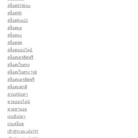
สล็อต918kiss
สล็อต99
สล็อตlive22
สล็อตpg
สล็อตxo
สล็อตสด
สล็อตออนไลน์
สล็อตเครดิตฟรี
สล็อตเว็บตรง
สล็อตเว็บตรง 168
สล็อตเเครดิตฟรี
สล็อตแตกดี
สวนสุนันทา
หวยออนไลน์
หวยฮานอย
เกมยิงปลา
เกมสล็อต
เข้าสู่ระบบ ufa191