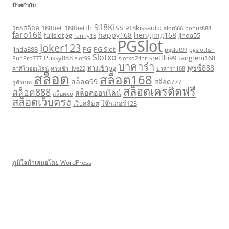
ป้ายกำกับ
918Kiss
168สล็อต
188bet
188betth
918kissauto
alot666
bonus888
faro168
happy168
hengjing168
fullslotpg
Jinda55
funny18
PGSlot
Joker123
jinda888
PG
PG Slot
pgslot99
pgslotfish
Slotxo
Pussy888
sretthi99
tangtem168
PunPro777
slot99
slotxo24hr
บาคาร่า
พุซซี่888
ทางเข้าpg
คาสิโนออนไลน์
ทางเข้า live22
บาคาร่า168
สล็อต
สล็อต168
สล็อต99
สล็อต777
ยูฟ่าเบท
สล็อตเครดิตฟรี
สล็อต888
สล็อตออนไลน์
สล็อตxo
สล็อตเว็บตรง
เว็บสล็อต
โจ๊กเกอร์123
ภูมิใจนำเสนอโดย WordPress