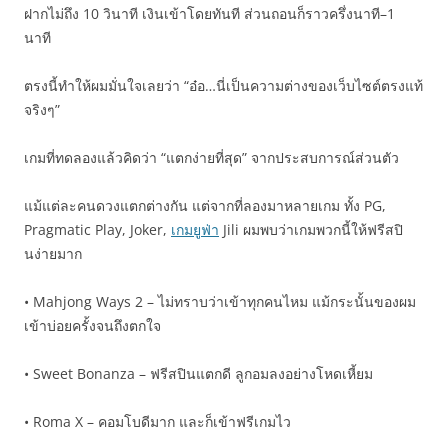
ฝากไม่ถึง 10 วินาที เงินเข้าโดยทันที ส่วนถอนก็ราวครึ่งนาที–1
นาที
ตรงนี้ทำให้ผมมั่นใจเลยว่า “อ๋อ…นี่เป็นความต่างของเว็บไซต์ตรงแท้
จริงๆ”
เกมที่ทดลองแล้วคิดว่า “แตกง่ายที่สุด” จากประสบการณ์ส่วนตัว
แม้แต่ละคนดวงแตกต่างกัน แต่จากที่ลองมาหลายเกม ทั้ง PG,
Pragmatic Play, Joker,
เกมยูฟ่า
Jili ผมพบว่าเกมพวกนี้ให้ฟรีสปิ
นง่ายมาก
• Mahjong Ways 2 – ไม่ทราบว่าเข้าทุกคนไหม แม้กระนั้นของผม
เข้าบ่อยครั้งจนถึงตกใจ
• Sweet Bonanza – ฟรีสปินแตกดี ลูกอมลงอย่างโหดเหี้ยม
• Roma X – คอมโบดีมาก และก็เข้าฟรีเกมไว