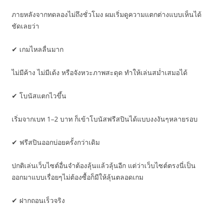
ภายหลังจากทดลองไม่ถึงชั่วโมง ผมเริ่มดูความแตกต่างแบบเห็นได้
ชัดเลยว่า
✔ เกมไหลลื่นมาก
ไม่มีค้าง ไม่มีเด้ง หรือจังหวะภาพสะดุด ทำให้เล่นสม่ำเสมอได้
✔ โบนัสแตกไวขึ้น
เริ่มจากเบท 1–2 บาท ก็เข้าโบนัสฟรีสปินได้แบบงงงันๆหลายรอบ
✔ ฟรีสปินออกบ่อยครั้งกว่าเดิม
ปกติเล่นเว็บไซต์อื่นจำต้องลุ้นแล้วลุ้นอีก แต่ว่าเว็บไซต์ตรงนี่เป็น
ออกมาแบบเรื่อยๆไม่ต้องซื้อก็มีให้ลุ้นตลอดเกม
✔ ฝากถอนเร็วจริง