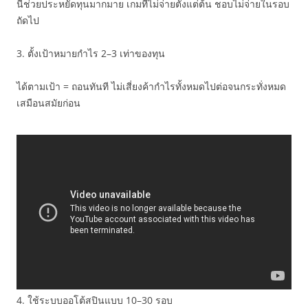
นี่ช่วยประหยัดทุนมากมาย เกมที่ไม่จ่ายตั้งแต่ต้น ชอบไม่จ่ายในรอบ
ถัดไป
3. ตั้งเป้าหมายกำไร 2–3 เท่าของทุน
ได้ตามเป้า = ถอนทันที ไม่เสี่ยงค้ากำไรทั้งหมดไปต่อจนกระทั่งหมด
เสมือนสมัยก่อน
4. ใช้ระบบออโต้สปินแบบ 10–30 รอบ