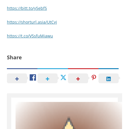
https://bitt.to/y5ebf5
https://shorturl.asia/UtCvj
https://t.co/V5sfuMiawu
Share