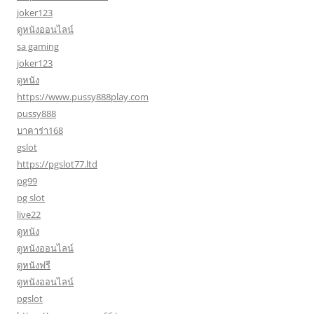
joker123
ดูหนังออนไลน์
sa gaming
joker123
ดูหนัง
https://www.pussy888play.com
pussy888
บาคาร่า168
gslot
https://pgslot77.ltd
pg99
pg slot
live22
ดูหนัง
ดูหนังออนไลน์
ดูหนังฟรี
ดูหนังออนไลน์
pgslot