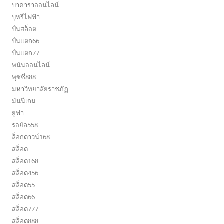
บาคาร่าออนไลน์
บุหรีไฟฟ้า
ปั่นสล็อต
ปั่นแตก66
ปั่นแตก77
พนันออนไลน์
พุซซี่888
มหาวิทยาลัยราชภัฏ
มันนี่เกม
ยูฟ่า
รอยัล558
ล็อกดาวน์168
สล็อต
สล็อต168
สล็อต456
สล็อต55
สล็อต66
สล็อต777
สล็อต888