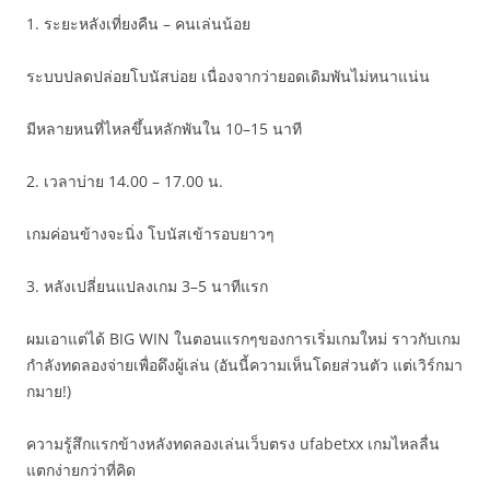
1. ระยะหลังเที่ยงคืน – คนเล่นน้อย
ระบบปลดปล่อยโบนัสบ่อย เนื่องจากว่ายอดเดิมพันไม่หนาแน่น
มีหลายหนที่ไหลขึ้นหลักพันใน 10–15 นาที
2. เวลาบ่าย 14.00 – 17.00 น.
เกมค่อนข้างจะนิ่ง โบนัสเข้ารอบยาวๆ
3. หลังเปลี่ยนแปลงเกม 3–5 นาทีแรก
ผมเอาแต่ได้ BIG WIN ในตอนแรกๆของการเริ่มเกมใหม่ ราวกับเกม
กำลังทดลองจ่ายเพื่อดึงผู้เล่น (อันนี้ความเห็นโดยส่วนตัว แต่เวิร์กมา
กมาย!)
ความรู้สึกแรกข้างหลังทดลองเล่นเว็บตรง ufabetxx เกมไหลลื่น
แตกง่ายกว่าที่คิด