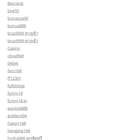
Baccarat
bng55
bonanza99
bonus888
brazil999 ทางเข้า
brazil999 ทางเข้า
Casino
cloudbet
debet
faro168
ff123th
fullslotpg
funny18
funny18.in
gaojing888
golden456
happy168
hengjing168
hydra888 เครดิตฟรี