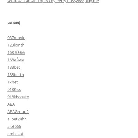
พร้อมแล้ว ลุยเลย Top 69 by Perry pussy888play.me
หมวดหมู่
037movie
123lionth
168 สล็อต
168สล็อต
188bet
188betth
1xbet
918Kiss
918kissauto
ABA
ABAGroup2
allbet24hr
alot666
amb slot