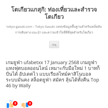
โตเกียวแกสุกิ: ท่องเที่ยวและสำรวจ
โตเกียว
tokyo-gasuki.com – Tokyo Gasuki: แหล่งข้อมูลพื้นฐานสำหรับเคล็ดลับ
การเดินทาง แนะนำ และความเข้าใจที่ดีที่สุดสำหรับโตเกียว
ข้าม
เมนู
ไป
ยัง
เนื้อหา
เกมยูฟ่า ufabetxx 17 January 2568 เกมยูฟ่า
แทงฟุตบอลออนไลน์ เหมาะกับมือใหม่ 1 บาทก็
ปั่นได้ อัปเดตไว แบบเรียลไทม์คาสิโนบอล
ระบบมั่นคง สล็อตยูฟ่า สมัคร ลุ้นได้ทั้งคืน Top
46 by Wally
0
0