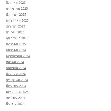
สิงหาคม 2025
กรกฎาคม 2025
มิถุนายน 2025
พฤษภาคม 2025
เมษายน 2025
มีนาคม 2025
กุมภาพันธ์ 2025
มกราคม 2025
ธันวาคม 2024
พฤศจิกายน 2024
ตุลาคม 2024
กันยายน 2024
สิงหาคม 2024
กรกฎาคม 2024
มิถุนายน 2024
พฤษภาคม 2024
เมษายน 2024
มีนาคม 2024