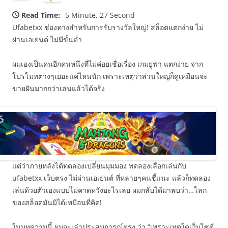
Read Time:
5 Minute, 27 Second
Ufabetxx ช่องทางสำหรับการรับรางวัลใหญ่! สล็อตแตกง่าย ไม่
ผ่านเอเย่นต์ ไม่มีขั้นต่ำ
ผมเองเป็นคนอีกคนหนึ่งที่ไม่ค่อยเชื่อเรื่อง เกมยูฟ่า แตกง่าย จาก
โปรโมทต่างๆเยอะแค่ไหนนัก เพราะเหตุว่าส่วนใหญ่ก็ดูเหมือนจะ
ขายฝันมากกว่าเล่นแล้วได้จริง
แต่ว่าภายหลังได้ทดลองเปลี่ยนมุมมอง ทดลองเลือกเล่นกับ
ufabetxx เว็บตรง ไม่ผ่านเอเย่นต์ ที่หลายๆคนชี้แนะ แล้วก็ทดลอง
เล่นด้วยตัวเองแบบไม่คาดหวังอะไรเลย ผมกลับได้มาพบว่า…โลก
ของสล็อตมันมิได้เหมือนที่คิด!
ในบทความนี้ ผมจะเล่าประสบการณ์ตรง ว่า “เพราะเหตุใดเว็บไซต์