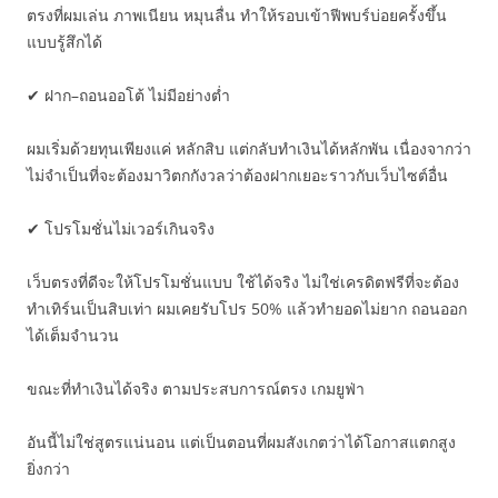
ตรงที่ผมเล่น ภาพเนียน หมุนลื่น ทำให้รอบเข้าฟีพบร์บ่อยครั้งขึ้น
แบบรู้สึกได้
✔ ฝาก–ถอนออโต้ ไม่มีอย่างต่ำ
ผมเริ่มด้วยทุนเพียงแค่ หลักสิบ แต่กลับทำเงินได้หลักพัน เนื่องจากว่า
ไม่จำเป็นที่จะต้องมาวิตกกังวลว่าต้องฝากเยอะราวกับเว็บไซต์อื่น
✔ โปรโมชั่นไม่เวอร์เกินจริง
เว็บตรงที่ดีจะให้โปรโมชั่นแบบ ใช้ได้จริง ไม่ใช่เครดิตฟรีที่จะต้อง
ทำเทิร์นเป็นสิบเท่า ผมเคยรับโปร 50% แล้วทำยอดไม่ยาก ถอนออก
ได้เต็มจำนวน
ขณะที่ทำเงินได้จริง ตามประสบการณ์ตรง เกมยูฟ่า
อันนี้ไม่ใช่สูตรแน่นอน แต่เป็นตอนที่ผมสังเกตว่าได้โอกาสแตกสูง
ยิ่งกว่า