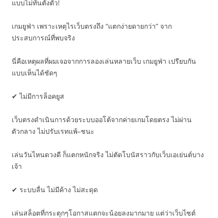
แบบไม่ทันตั้งตัว!
เกมยูฟ่า เพราะเหตุไรเว็บตรงถึง “แตกง่ายดายกว่า” จาก
ประสบการณ์ที่พบจริง
นี่คือเหตุผลที่ผมเจอจากการลองเล่นหลายเว็บ เกมยูฟ่า เปรียบกัน
แบบเห็นได้ชัดๆ
✔ ไม่มีการล็อคยูส
เว็บตรงดำเนินการด้วยระบบออโต้จากค่ายเกมโดยตรง ไม่ผ่าน
ตัวกลาง ไม่ปรับเรทแพ้–ชนะ
เล่นวันไหนดวงดี ก็แตกหนักจริง ไม่ตัดโบนัสราวกับเว็บเอเย่นต์บาง
เจ้า
✔ ระบบลื่น ไม่มีค้าง ไม่สะดุด
เล่นสล็อตที่กระตุกๆโอกาสแตกจะน้อยลงมากมาย แต่ว่าเว็บไซต์