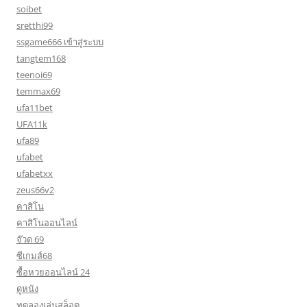
soibet
sretthi99
ssgame666 เข้าสู่ระบบ
tangtem168
teenoi69
temmax69
ufa11bet
UFA11k
ufa89
ufabet
ufabetxx
zeus66v2
คาสิโน
คาสิโนออนไลน์
จ๊วด 69
ซีเกมส์68
ซื้อหวยออนไลน์ 24
ดูหนัง
ทดลองเล่นสล็อต