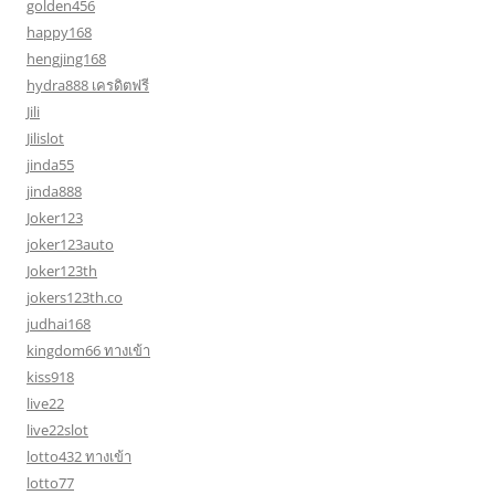
golden456
happy168
hengjing168
hydra888 เครดิตฟรี
Jili
Jilislot
jinda55
jinda888
Joker123
joker123auto
Joker123th
jokers123th.co
judhai168
kingdom66 ทางเข้า
kiss918
live22
live22slot
lotto432 ทางเข้า
lotto77