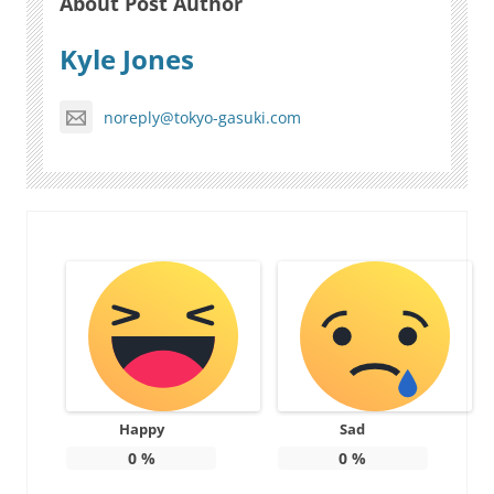
About Post Author
Kyle Jones
noreply@tokyo-gasuki.com
Happy
Sad
0
%
0
%