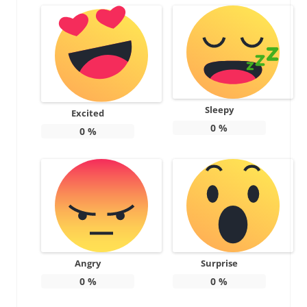
Sleepy
Excited
0
%
0
%
Angry
Surprise
0
%
0
%