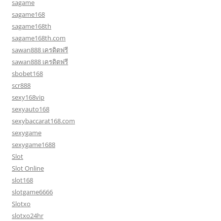
sagame
sagame168
sagame168th
sagame168th.com
sawan888 เครดิตฟรี
sawan888 เครดิตฟรี
sbobet168
scr888
sexy168vip
sexyauto168
sexybaccarat168.com
sexygame
sexygame1688
Slot
Slot Online
slot168
slotgame6666
Slotxo
slotxo24hr