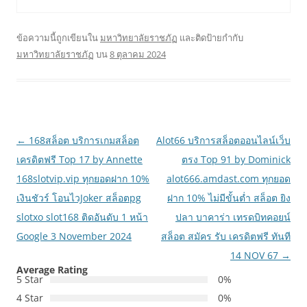
ข้อความนี้ถูกเขียนใน
มหาวิทยาลัยราชภัฏ
และติดป้ายกำกับ
มหาวิทยาลัยราชภัฏ
บน
8 ตุลาคม 2024
เมนู
←
168สล็อต บริการเกมสล็อต
Alot66 บริการสล็อตออนไลน์เว็บ
นำทาง
เครดิตฟรี Top 17 by Annette
ตรง Top 91 by Dominick
เรื่อง
168slotvip.vip ทุกยอดฝาก 10%
alot666.amdast.com ทุกยอด
เงินชัวร์ โอนไวJoker สล็อตpg
ฝาก 10% ไม่มีขั้นต่ำ สล็อต ยิง
slotxo slot168 ติดอันดับ 1 หน้า
ปลา บาคาร่า เทรดบิทคอยน์
Google 3 November 2024
สล็อต สมัคร รับ เครดิตฟรี ทันที
14 NOV 67
→
Average Rating
5 Star
0%
4 Star
0%