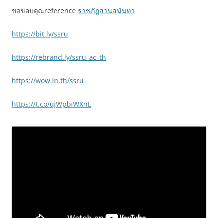
ขอขอบคุณreference
ราชภัฏสวนสุนันทา
https://bit.ly/ssru
https://rebrand.ly/ssru_ac_th
https://wow.in.th/ssru
https://t.co/ujWpbiWXnL