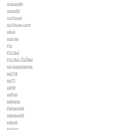
macau69
mars95
no1huay
no1huay.com
okc4
p2vvip
PG
PG Slot
PG Slot เว็บใหม่
pg SuperGame
pg718
pg77
pg99
pgfish
pgheng
Pgheng99
pgjoker69
pgk44
PGSlot