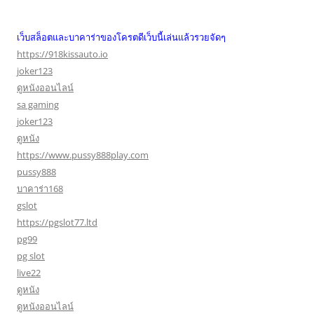
เว็บสล็อตและบาคาร่าของโครตดีเว็บนี้เล่นแล้วรวยจัดๆ
https://918kissauto.io
joker123
ดูหนังออนไลน์
sa gaming
joker123
ดูหนัง
https://www.pussy888play.com
pussy888
บาคาร่า168
gslot
https://pgslot77.ltd
pg99
pg slot
live22
ดูหนัง
ดูหนังออนไลน์