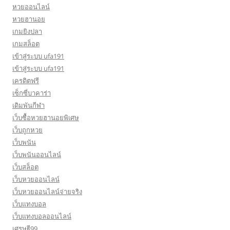
หวยออนไลน์
หวยฮานอย
เกมยิงปลา
เกมสล็อต
เข้าสู่ระบบ ufa191
เข้าสู่ระบบ ufa191
เครดิตฟรี
เซ็กซี่บาคาร่า
เดิมพันกีฬา
เว็บซื้อหวยฮานอยพิเศษ
เว็บถูกหวย
เว็บพนัน
เว็บพนันออนไลน์
เว็บสล็อต
เว็บหวยออนไลน์
เว็บหวยออนไลน์จ่ายจริง
เว็บแทงบอล
เว็บแทงบอลออนไลน์
เศรษฐี99