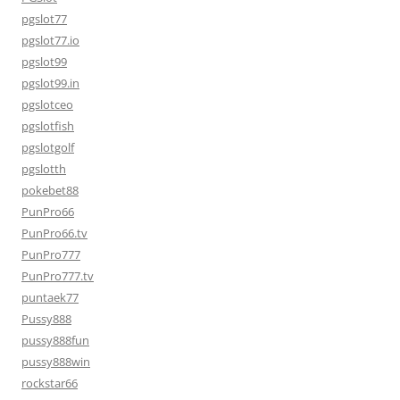
pgslot77
pgslot77.io
pgslot99
pgslot99.in
pgslotceo
pgslotfish
pgslotgolf
pgslotth
pokebet88
PunPro66
PunPro66.tv
PunPro777
PunPro777.tv
puntaek77
Pussy888
pussy888fun
pussy888win
rockstar66