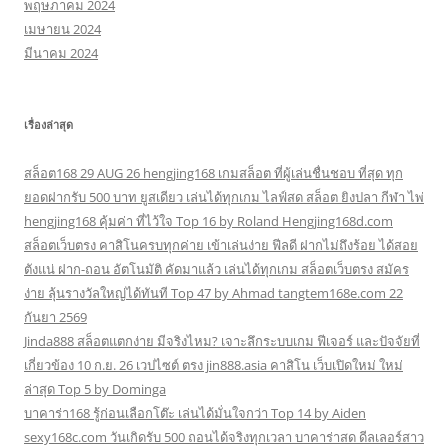
พฤษภาคม 2024
เมษายน 2024
มีนาคม 2024
เรื่องล่าสุด
สล็อต168 29 AUG 26 hengjing168 เกมสล็อต ที่ผู้เล่นชื่นชอบ ที่สุด ทุก
ยอดฝากรับ 500 บาท ยูสเดียว เล่นได้ทุกเกม ไลฟ์สด สล็อต ยิงปลา กีฬา ไพ่
hengjing168 คุ้มค่า ที่ไว้ใจ Top 16 by Roland Hengjing168d.com
สล็อตเว็บตรง คาสิโนครบทุกค่าย เข้าเล่นง่าย ฟีลดี ฝากไม่ถึงร้อย ได้สอย
ตังแน่ ฝาก-ถอน อัตโนมัติ คัดมาแล้ว เล่นได้ทุกเกม สล็อตเว็บตรง สมัคร
ง่าย ลุ้นรางวัลใหญ่ได้ทันที Top 47 by Ahmad tangtem168e.com 22
กันยา 2569
Jinda888 สล็อตแตกง่าย มีจริงไหม? เจาะลึกระบบเกม ฟีเจอร์ และปัจจัยที่
เกี่ยวข้อง 10 ก.ย. 26 เวปไซต์ ตรง jin888.asia คาสิโน เว็บเปิดใหม่ ใหม่
ล่าสุด Top 5 by Dominga
บาคาร่า168 รู้ก่อนเลือกโต๊ะ เล่นได้มั่นใจกว่า Top 14 by Aiden
sexy168c.com วันเกิดรับ 500 ถอนได้จริงทุกเวลา บาคาร่าสด ดีลเลอร์สาว