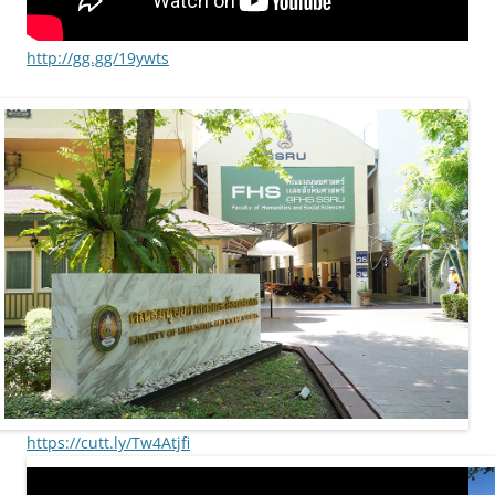
http://gg.gg/19ywts
https://cutt.ly/Tw4Atjfi