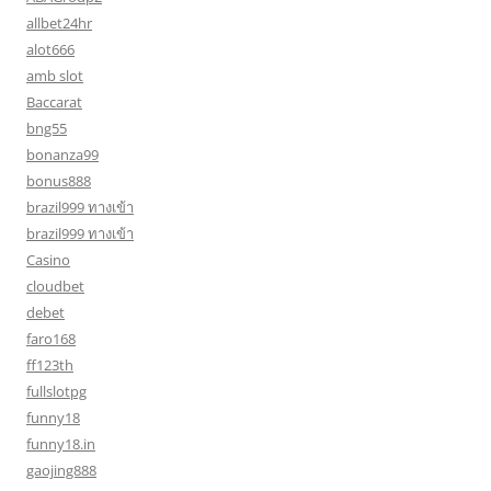
allbet24hr
alot666
amb slot
Baccarat
bng55
bonanza99
bonus888
brazil999 ทางเข้า
brazil999 ทางเข้า
Casino
cloudbet
debet
faro168
ff123th
fullslotpg
funny18
funny18.in
gaojing888