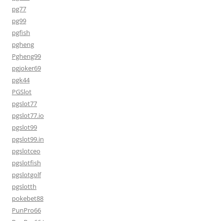
pg77
pg99
pgfish
pgheng
Pgheng99
pgjoker69
pgk44
PGSlot
pgslot77
pgslot77.io
pgslot99
pgslot99.in
pgslotceo
pgslotfish
pgslotgolf
pgslotth
pokebet88
PunPro66