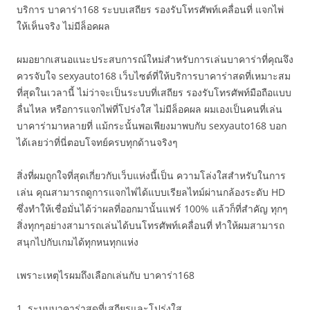
บริการ บาคาร่า168 ระบบเสถียร รองรับโทรศัพท์เคลื่อนที่ แจกไพ่
ให้เห็นจริง ไม่มีล็อคผล
ผมอยากเสนอแนะประสบการณ์ใหม่สำหรับการเล่นบาคาร่าที่คุณจึง
ควรจับใจ sexyauto168 เว็บไซต์ที่ให้บริการบาคาร่าสดที่เหมาะสม
ที่สุดในเวลานี้ ไม่ว่าจะเป็นระบบที่เสถียร รองรับโทรศัพท์มือถือแบบ
ลื่นไหล หรือการแจกไพ่ที่โปร่งใส ไม่มีล็อคผล ผมเองเป็นคนที่เล่น
บาคาร่ามาหลายที่ แม้กระนั้นพอเพียงมาพบกับ sexyauto168 บอก
ได้เลยว่าที่นี่ตอบโจทย์ครบทุกด้านจริงๆ
สิ่งที่ผมถูกใจที่สุดเกี่ยวกับเว็บแห่งนี้เป็น ความโล่งใสสำหรับในการ
เล่น คุณสามารถดูการแจกไพ่ได้แบบเรียลไทม์ผ่านกล้องระดับ HD
ซึ่งทำให้เชื่อมั่นได้ว่าผลที่ออกมานั้นแฟร์ 100% แล้วก็ที่สำคัญ ทุกๆ
สิ่งทุกๆอย่างสามารถเล่นได้บนโทรศัพท์เคลื่อนที่ ทำให้ผมสามารถ
สนุกไปกับเกมได้ทุกหนทุกแห่ง
เพราะเหตุไรผมถึงเลือกเล่นกับ บาคาร่า168
1. ระบบบาคาร่าสดที่เสถียรและโปร่งใส