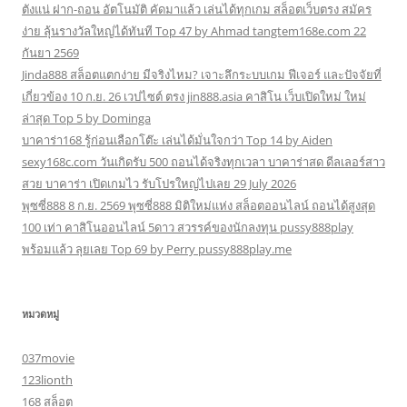
ตังแน่ ฝาก-ถอน อัตโนมัติ คัดมาแล้ว เล่นได้ทุกเกม สล็อตเว็บตรง สมัคร
ง่าย ลุ้นรางวัลใหญ่ได้ทันที Top 47 by Ahmad tangtem168e.com 22
กันยา 2569
Jinda888 สล็อตแตกง่าย มีจริงไหม? เจาะลึกระบบเกม ฟีเจอร์ และปัจจัยที่
เกี่ยวข้อง 10 ก.ย. 26 เวปไซต์ ตรง jin888.asia คาสิโน เว็บเปิดใหม่ ใหม่
ล่าสุด Top 5 by Dominga
บาคาร่า168 รู้ก่อนเลือกโต๊ะ เล่นได้มั่นใจกว่า Top 14 by Aiden
sexy168c.com วันเกิดรับ 500 ถอนได้จริงทุกเวลา บาคาร่าสด ดีลเลอร์สาว
สวย บาคาร่า เปิดเกมไว รับโปรใหญ่ไปเลย 29 July 2026
พุซซี่888 8 ก.ย. 2569 พุซซี่888 มิติใหม่แห่ง สล็อตออนไลน์ ถอนได้สูงสุด
100 เท่า คาสิโนออนไลน์ 5ดาว สวรรค์ของนักลงทุน pussy888play
พร้อมแล้ว ลุยเลย Top 69 by Perry pussy888play.me
หมวดหมู่
037movie
123lionth
168 สล็อต