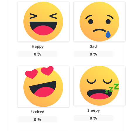
Happy
Sad
0
%
0
%
Sleepy
Excited
0
%
0
%