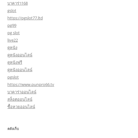
บาคาร่า168
gslot
https://pgslot77.ltd
pg99
pg slot
live22
ดูหนัง
ดูหนังออนไลน์
ดูหนังฟรี
ดูหนังออนไลน์
pgslot
https://www.punpro66.tv
บาคาร่าออนไลน์
สล็อตออนไลน์
ซื้อหวยออนไลน์
คลังเก็บ