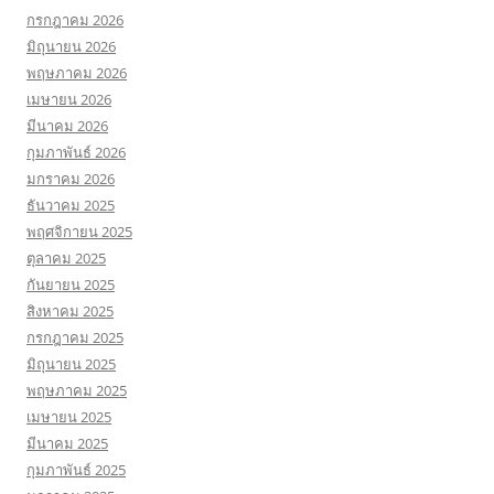
กรกฎาคม 2026
มิถุนายน 2026
พฤษภาคม 2026
เมษายน 2026
มีนาคม 2026
กุมภาพันธ์ 2026
มกราคม 2026
ธันวาคม 2025
พฤศจิกายน 2025
ตุลาคม 2025
กันยายน 2025
สิงหาคม 2025
กรกฎาคม 2025
มิถุนายน 2025
พฤษภาคม 2025
เมษายน 2025
มีนาคม 2025
กุมภาพันธ์ 2025