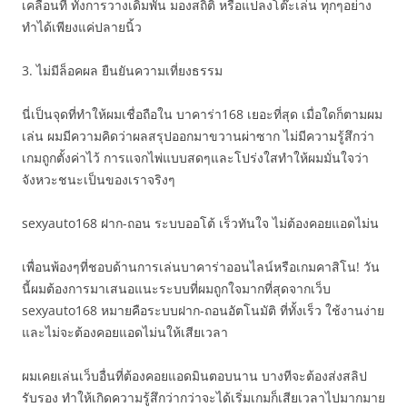
เคลื่อนที่ ทั้งการวางเดิมพัน มองสถิติ หรือแปลงโต๊ะเล่น ทุกๆอย่าง
ทำได้เพียงแค่ปลายนิ้ว
3. ไม่มีล็อคผล ยืนยันความเที่ยงธรรม
นี่เป็นจุดที่ทำให้ผมเชื่อถือใน บาคาร่า168 เยอะที่สุด เมื่อใดก็ตามผม
เล่น ผมมีความคิดว่าผลสรุปออกมาขวานผ่าซาก ไม่มีความรู้สึกว่า
เกมถูกตั้งค่าไว้ การแจกไพ่แบบสดๆและโปร่งใสทำให้ผมมั่นใจว่า
จังหวะชนะเป็นของเราจริงๆ
sexyauto168 ฝาก-ถอน ระบบออโต้ เร็วทันใจ ไม่ต้องคอยแอดไม่น
เพื่อนพ้องๆที่ชอบด้านการเล่นบาคาร่าออนไลน์หรือเกมคาสิโน! วัน
นี้ผมต้องการมาเสนอแนะระบบที่ผมถูกใจมากที่สุดจากเว็บ
sexyauto168 หมายคือระบบฝาก-ถอนอัตโนมัติ ที่ทั้งเร็ว ใช้งานง่าย
และไม่จะต้องคอยแอดไม่นให้เสียเวลา
ผมเคยเล่นเว็บอื่นที่ต้องคอยแอดมินตอบนาน บางทีจะต้องส่งสลิป
รับรอง ทำให้เกิดความรู้สึกว่ากว่าจะได้เริ่มเกมก็เสียเวลาไปมากมาย