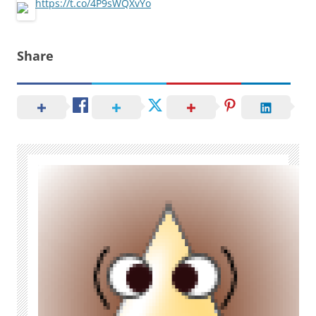
https://t.co/4P9sWQXvYo
Share