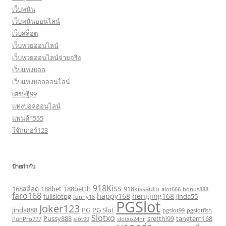
เว็บพนัน
เว็บพนันออนไลน์
เว็บสล็อต
เว็บหวยออนไลน์
เว็บหวยออนไลน์จ่ายจริง
เว็บแทงบอล
เว็บแทงบอลออนไลน์
เศรษฐี99
แทงบอลออนไลน์
แพนด้า555
โจ๊กเกอร์123
ป้ายกำกับ
918Kiss
168สล็อต
188bet
188betth
918kissauto
alot666
bonus888
faro168
happy168
hengjing168
fullslotpg
Jinda55
funny18
PGSlot
Joker123
jinda888
PG
PG Slot
pgslot99
pgslotfish
Slotxo
Pussy888
sretthi99
tangtem168
PunPro777
slot99
slotxo24hr