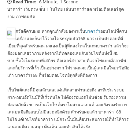
Read Time:
6 Minute, 1 Second
บาคาร่า เว็บตรง ชั้น 1 ในไทย เล่นบาคาร่าสด พร้อมดิลเลอร์สุด
งาม ภาพคมชัด
สวัสดีครับผม! หากคุณกำลังมองหาเว็บ
บาคาร่า
ออนไลน์ที่ครบ
เครื่องและก็น่าไว้วางใจ sexyauto168 น่าจะเป็นคำตอบที่ดี
เยี่ยมที่สุดสำหรับคุณ ผมเองเป็นผู้ที่หลงใหลในเกมบาคาร่า แล้วก็จะ
ต้องบอกเลยว่าภายหลังจากได้ทดลองเล่นกับเว็บไซต์แห่งนี้ ผม
ซาบซึ้งใจในระบบที่เสถียร ดีลเลอร์สาวสวยที่แจกไพ่แบบมืออาชีพ
และก็บริการที่เร็วเป็นอย่างมาก ไม่ว่าคุณจะเป็นผู้เล่นมือใหม่หรือมือ
เก๋า บาคาร่า168 ก็พร้อมตอบโจทย์ทุกสิ่งที่ต้องการ
เว็บไซต์แห่งนี้มีคุณลักษณะเด่นที่หลายท่านเอ่ยถึง อาทิเช่น ระบบ
ฝาก-ถอนอัตโนมัติที่เร็วทันใจ ไม่ต้องรอแอดไม่นช่วย รับรองความ
ปลอดภัยด้วยการเป็นเว็บไซต์ตรงไม่ผ่านเอเย่นต์ และยังรองรับการ
เล่นบนมือถือแบบไม่มีสะดุดอีกด้วย สำหรับผมแล้ว บาคาร่า168
ไม่ใช่แค่เว็บไซต์บาคาร่า แม้กระนั้นมันคือประสบการณ์ที่ทำให้การ
เล่นเกมมีความสนุก ตื่นเต้น และทำเงินได้จริง