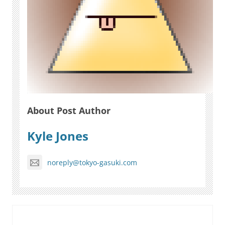
About Post Author
Kyle Jones
noreply@tokyo-gasuki.com