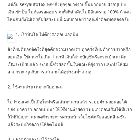
แต่กับ sexyauto168 ทุกๆสิ่งทุกๆอย่างง่ายขึ้นมากมาย ฝากปุบปับ
เงินเข้าปั๊บ ไม่ต้องรอคอย รวมทั้งที่สำคัญไม่มีอันตราย 100% ถ้าคน
ไหนกันยังไม่เคยสัมผัสระบบนี้ ผมบอกเลยว่าคุณจำต้องทดลองครับ
1. เร็วทันใจ ไม่ต้องรอคอยแอดมิน
สิ่งที่ผมติดอกติดใจที่สุดคือความรวดเร็ว ทุกครั้งที่ผมทำการฝากหรือ
ถอนเงิน ใช้เวลาไม่เกิน 1 นาที เงินก็ฝากบัญชีหรือกระเป๋าเครดิต
เป็นระเบียบแล้ว ระบบนี้ช่วยลดขั้นในขณะที่ยุ่งยาก และทำให้ผม
สามารถสนุกกับการเล่นเกมได้อย่างสม่ำเสมอ
2. ใช้งานง่าย เหมาะกับทุกคน
ไม่ว่าคุณจะเป็นมือใหม่หรือเล่นมานานแล้ว ระบบฝาก-ถอนออโต้
ของ บาคาร่า ออกแบบมาให้ใช้งานง่ายดาย ผมเองตอนเริ่มใช้ทีแรก
ก็ไม่มีปัญหา แค่กดทำรายการผ่านหน้าเว็บไซต์หรือแอปพลิเคชัน
แล้วระบบก็จัดการให้อัตโนมัติ
3. ปลอดภัยและน่าไว้วางใจ