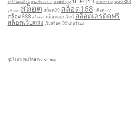
บาคาร่า
พุซซี่888
ทางเข้าpg
คาสิโนออนไลน์
ทางเข้า live22
บาคาร่า168
สล็อต
สล็อต168
สล็อต99
สล็อต777
ยูฟ่าเบท
สล็อตเครดิตฟรี
สล็อต888
สล็อตออนไลน์
สล็อตxo
สล็อตเว็บตรง
เว็บสล็อต
โจ๊กเกอร์123
ภูมิใจนำเสนอโดย WordPress