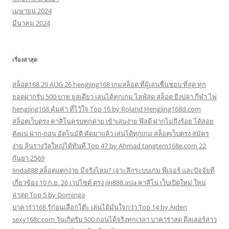
เมษายน 2024
มีนาคม 2024
เรื่องล่าสุด
สล็อต168 29 AUG 26 hengjing168 เกมสล็อต ที่ผู้เล่นชื่นชอบ ที่สุด ทุก
ยอดฝากรับ 500 บาท ยูสเดียว เล่นได้ทุกเกม ไลฟ์สด สล็อต ยิงปลา กีฬา ไพ่
hengjing168 คุ้มค่า ที่ไว้ใจ Top 16 by Roland Hengjing168d.com
สล็อตเว็บตรง คาสิโนครบทุกค่าย เข้าเล่นง่าย ฟีลดี ฝากไม่ถึงร้อย ได้สอย
ตังแน่ ฝาก-ถอน อัตโนมัติ คัดมาแล้ว เล่นได้ทุกเกม สล็อตเว็บตรง สมัคร
ง่าย ลุ้นรางวัลใหญ่ได้ทันที Top 47 by Ahmad tangtem168e.com 22
กันยา 2569
Jinda888 สล็อตแตกง่าย มีจริงไหม? เจาะลึกระบบเกม ฟีเจอร์ และปัจจัยที่
เกี่ยวข้อง 10 ก.ย. 26 เวปไซต์ ตรง jin888.asia คาสิโน เว็บเปิดใหม่ ใหม่
ล่าสุด Top 5 by Dominga
บาคาร่า168 รู้ก่อนเลือกโต๊ะ เล่นได้มั่นใจกว่า Top 14 by Aiden
sexy168c.com วันเกิดรับ 500 ถอนได้จริงทุกเวลา บาคาร่าสด ดีลเลอร์สาว