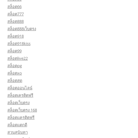
สล็อต66
สล็อต777
สล็อต888
สล็อต888เว็บตรง
สล็อต918
สล็อต918kiss
สล็อต99
สล็อตlive22
สล็อตpg
สล็อตxo
สล็อตสด
สล็อตออนไลน์
สล็อตเครดิตฟรี
สล็อตเว็บตรง
สล็อตเว็บตรง 168
สล็อตเเครดิตฟรี
สล็อตแตกดี
สวนสุนันทา