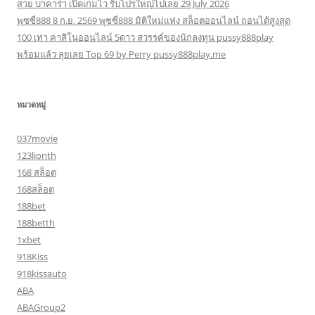
สวย บาคาร่า เปิดเกมไว รับโปรใหญ่ไปเลย 29 July 2026
พุซซี่888 8 ก.ย. 2569 พุซซี่888 มิติใหม่แห่ง สล็อตออนไลน์ ถอนได้สูงสุด
100 เท่า คาสิโนออนไลน์ 5ดาว สวรรค์ของนักลงทุน pussy888play
พร้อมแล้ว ลุยเลย Top 69 by Perry pussy888play.me
หมวดหมู่
037movie
123lionth
168 สล็อต
168สล็อต
188bet
188betth
1xbet
918Kiss
918kissauto
ABA
ABAGroup2