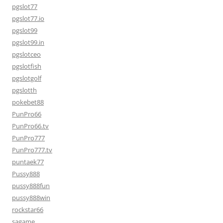
pgslot77
pgslot77.io
pgslot99
pgslot99.in
pgslotceo
pgslotfish
pgslotgolf
pgslotth
pokebet88
PunPro66
PunPro66.tv
PunPro777
PunPro777.tv
puntaek77
Pussy888
pussy888fun
pussy888win
rockstar66
sagame