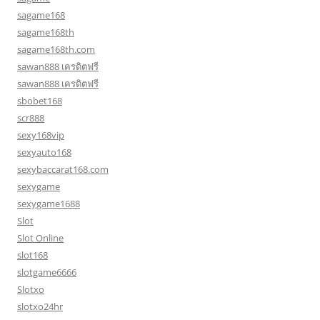
sagame168
sagame168th
sagame168th.com
sawan888 เครดิตฟรี
sawan888 เครดิตฟรี
sbobet168
scr888
sexy168vip
sexyauto168
sexybaccarat168.com
sexygame
sexygame1688
Slot
Slot Online
slot168
slotgame6666
Slotxo
slotxo24hr