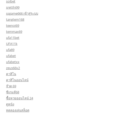
soibet
sretthi99
ssgame666 เข้าสู่ระบบ
tangtem168
teenoi69
temmax69
ufa11bet
UFA11k
ufa89
ufabet
ufabetxx
zeus66v2
คาสิโน
คาสิโนออนไลน์
จ๊วด 69
ซีเกมส์68
ซื้อหวยออนไลน์ 24
ดูหนัง
ทดลองเล่นสล็อต