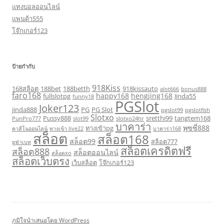
แทงบอลออนไลน์
แพนด้า555
โจ๊กเกอร์123
ป้ายกำกับ
918Kiss
168สล็อต
188bet
188betth
918kissauto
alot666
bonus888
faro168
happy168
hengjing168
fullslotpg
Jinda55
funny18
PGSlot
Joker123
jinda888
PG
PG Slot
pgslot99
pgslotfish
Slotxo
Pussy888
sretthi99
tangtem168
PunPro777
slot99
slotxo24hr
บาคาร่า
พุซซี่888
ทางเข้าpg
คาสิโนออนไลน์
ทางเข้า live22
บาคาร่า168
สล็อต
สล็อต168
สล็อต99
สล็อต777
ยูฟ่าเบท
สล็อตเครดิตฟรี
สล็อต888
สล็อตออนไลน์
สล็อตxo
สล็อตเว็บตรง
เว็บสล็อต
โจ๊กเกอร์123
ภูมิใจนำเสนอโดย WordPress