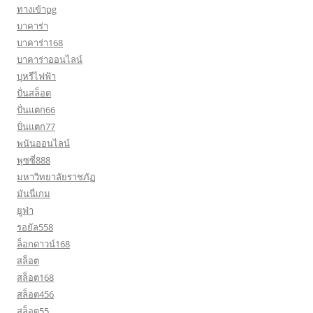
ทางเข้าpg
บาคาร่า
บาคาร่า168
บาคาร่าออนไลน์
บุหรีไฟฟ้า
ปั่นสล็อต
ปั่นแตก66
ปั่นแตก77
พนันออนไลน์
พุซซี่888
มหาวิทยาลัยราชภัฏ
มันนี่เกม
ยูฟ่า
รอยัล558
ล็อกดาวน์168
สล็อต
สล็อต168
สล็อต456
สล็อต55