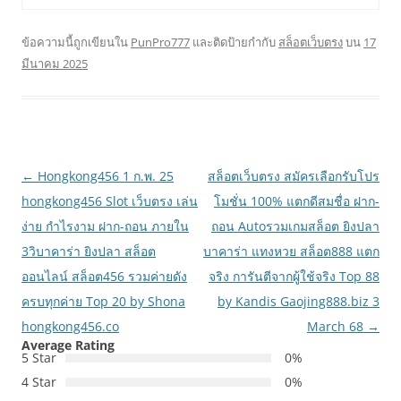
ข้อความนี้ถูกเขียนใน
PunPro777
และติดป้ายกำกับ
สล็อตเว็บตรง
บน
17
มีนาคม 2025
เมนู
←
Hongkong456 1 ก.พ. 25
สล็อตเว็บตรง สมัครเลือกรับโปร
นำทาง
hongkong456 Slot เว็บตรง เล่น
โมชั่น 100% แตกดีสมชื่อ ฝาก-
เรื่อง
ง่าย กำไรงาม ฝาก-ถอน ภายใน
ถอน Autoรวมเกมสล็อต ยิงปลา
3วิบาคาร่า ยิงปลา สล็อต
บาคาร่า แทงหวย สล็อต888 แตก
ออนไลน์ สล็อต456 รวมค่ายดัง
จริง การันตีจากผู้ใช้จริง Top 88
ครบทุกค่าย Top 20 by Shona
by Kandis Gaojing888.biz 3
hongkong456.co
March 68
→
Average Rating
5 Star
0%
4 Star
0%