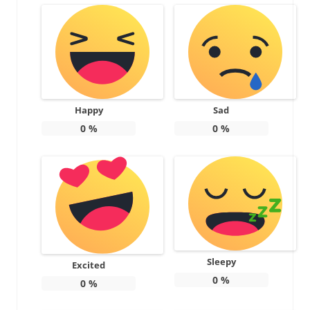
Happy
Sad
0
%
0
%
Sleepy
Excited
0
%
0
%