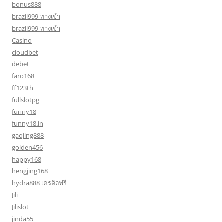
bonus888
brazil999 ทางเข้า
brazil999 ทางเข้า
Casino
cloudbet
debet
faro168
ff123th
fullslotpg
funny18
funny18.in
gaojing888
golden456
happy168
hengjing168
hydra888 เครดิตฟรี
Jili
Jilislot
jinda55