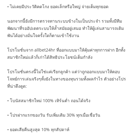
• ไม่เคยมีประวัติคดโกง ยอดเล็กหรือใหญ่ จ่ายเต็มทุกยอด
นอกจากนี้ยังมีการตรวจทานระบบข้างในเป็นประจำ รวมทั้งมีทีม
พัฒนาที่รออัปเดตระบบให้ล้ำสมัยอยู่เสมอ ทำให้ผู้เล่นสามารถเดิม
พันได้อย่างมั่นใจครั้งใดก็ตามเข้าใช้งาน
โปรโมชั่นจาก allbet24hr ที่ออกแบบมาให้คุ้มค่าทุกการฝาก อีกทั้ง
สมาชิกใหม่แล้วก็เก่าได้สิทธิประโยชน์เต็มกำลัง
โปรโมชั่นตรงนี้ไม่ใช่แค่เรียกลูกค้า แต่ว่าถูกออกแบบมาให้ตอบ
โจทย์การเล่นจริงๆทั้งยังในทางของทุนรวมทั้งผลกำไร ตัวอย่างโปร
ที่น่าดึงดูด:
• โบนัสสมาชิกใหม่ 100% เทิร์นต่ำ ถอนได้จริง
• โปรฝากแรกของวัน รับเพิ่มเติม 30% ทุกเมื่อเชื่อวัน
• ยอดเสียคืนสูงสุด 10% ทุกสัปดาห์