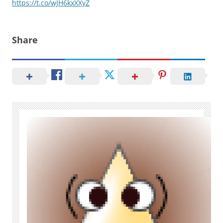
https://t.co/wJH6kxXXyZ
Share