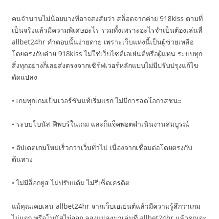
คนจำนวนไม่น้อยบางทีอาจสงสัยว่า สล็อตจากค่าย 918kiss ตามที่
เป็นจริงแล้วมีความพิเศษอะไร รวมทั้งเพราะอะไรจำเป็นต้องเล่นที่
allbet24hr คำตอบนั้นง่ายดาย เพราะเว็บแห่งนี้เป็นผู้ช่วยเหลือ
โดยตรงกับค่าย 918kiss ไม่ใช่เว็บไซต์เอเย่นต์หรือผู้แทน ระบบทุก
สิ่งทุกอย่างก็เลยส่งตรงจากเซิร์ฟเวอร์หลักแบบไม่มีปรับปรุงแก้ไข
ดัดแปลง
• เกมทุกเกมเป็นเวอร์ชันแท้เริ่มแรก ไม่มีการลดโอกาสชนะ
• ระบบโบนัส ฟีพบร์ในเกม และก็แจ็คพอตดำเนินงานสมบูรณ์
• อัปเดตเกมใหม่เร็วกว่าเว็บทั่วไป เนื่องจากเชื่อมต่อโดยตรงกับ
ต้นทาง
• ไม่มีล็อกยูส ไม่ปรับแต้ม ไม่รีเซ็ตเครดิต
แม้คุณเคยเล่น allbet24hr จากเว็บเอเย่นต์แล้วมีความรู้สึกว่าเกม
ไม่แจก หรือโบนัสไม่ออก ลองแปลงมาเล่นที่ allbet24hr แล้วคุณจะ