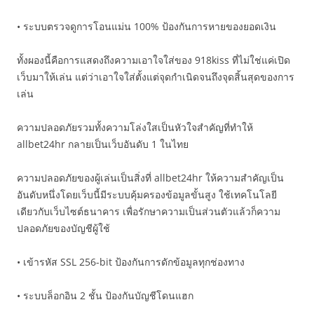
• ระบบตรวจดูการโอนแม่น 100% ป้องกันการหายของยอดเงิน
ทั้งผองนี้คือการแสดงถึงความเอาใจใส่ของ 918kiss ที่ไม่ใช่แค่เปิด
เว็บมาให้เล่น แต่ว่าเอาใจใส่ตั้งแต่จุดกำเนิดจนถึงจุดสิ้นสุดของการ
เล่น
ความปลอดภัยรวมทั้งความโล่งใสเป็นหัวใจสำคัญที่ทำให้
allbet24hr กลายเป็นเว็บอันดับ 1 ในไทย
ความปลอดภัยของผู้เล่นเป็นสิ่งที่ allbet24hr ให้ความสำคัญเป็น
อันดับหนึ่งโดยเว็บนี้มีระบบคุ้มครองข้อมูลขั้นสูง ใช้เทคโนโลยี
เดียวกับเว็บไซต์ธนาคาร เพื่อรักษาความเป็นส่วนตัวแล้วก็ความ
ปลอดภัยของบัญชีผู้ใช้
• เข้ารหัส SSL 256-bit ป้องกันการดักข้อมูลทุกช่องทาง
• ระบบล็อกอิน 2 ชั้น ป้องกันบัญชีโดนแฮก