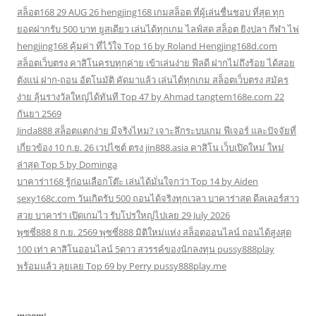
สล็อต168 29 AUG 26 hengjing168 เกมสล็อต ที่ผู้เล่นชื่นชอบ ที่สุด ทุก
ยอดฝากรับ 500 บาท ยูสเดียว เล่นได้ทุกเกม ไลฟ์สด สล็อต ยิงปลา กีฬา ไพ่
hengjing168 คุ้มค่า ที่ไว้ใจ Top 16 by Roland Hengjing168d.com
สล็อตเว็บตรง คาสิโนครบทุกค่าย เข้าเล่นง่าย ฟีลดี ฝากไม่ถึงร้อย ได้สอย
ตังแน่ ฝาก-ถอน อัตโนมัติ คัดมาแล้ว เล่นได้ทุกเกม สล็อตเว็บตรง สมัคร
ง่าย ลุ้นรางวัลใหญ่ได้ทันที Top 47 by Ahmad tangtem168e.com 22
กันยา 2569
Jinda888 สล็อตแตกง่าย มีจริงไหม? เจาะลึกระบบเกม ฟีเจอร์ และปัจจัยที่
เกี่ยวข้อง 10 ก.ย. 26 เวปไซต์ ตรง jin888.asia คาสิโน เว็บเปิดใหม่ ใหม่
ล่าสุด Top 5 by Dominga
บาคาร่า168 รู้ก่อนเลือกโต๊ะ เล่นได้มั่นใจกว่า Top 14 by Aiden
sexy168c.com วันเกิดรับ 500 ถอนได้จริงทุกเวลา บาคาร่าสด ดีลเลอร์สาว
สวย บาคาร่า เปิดเกมไว รับโปรใหญ่ไปเลย 29 July 2026
พุซซี่888 8 ก.ย. 2569 พุซซี่888 มิติใหม่แห่ง สล็อตออนไลน์ ถอนได้สูงสุด
100 เท่า คาสิโนออนไลน์ 5ดาว สวรรค์ของนักลงทุน pussy888play
พร้อมแล้ว ลุยเลย Top 69 by Perry pussy888play.me