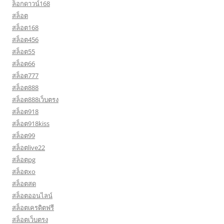
ล็อกดาวน์168
สล็อต
สล็อต168
สล็อต456
สล็อต55
สล็อต66
สล็อต777
สล็อต888
สล็อต888เว็บตรง
สล็อต918
สล็อต918kiss
สล็อต99
สล็อตlive22
สล็อตpg
สล็อตxo
สล็อตสด
สล็อตออนไลน์
สล็อตเครดิตฟรี
สล็อตเว็บตรง