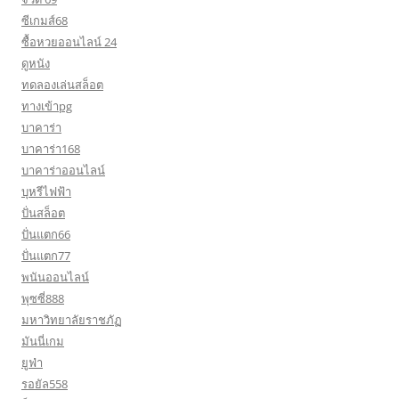
ซีเกมส์68
ซื้อหวยออนไลน์ 24
ดูหนัง
ทดลองเล่นสล็อต
ทางเข้าpg
บาคาร่า
บาคาร่า168
บาคาร่าออนไลน์
บุหรีไฟฟ้า
ปั่นสล็อต
ปั่นแตก66
ปั่นแตก77
พนันออนไลน์
พุซซี่888
มหาวิทยาลัยราชภัฏ
มันนี่เกม
ยูฟ่า
รอยัล558