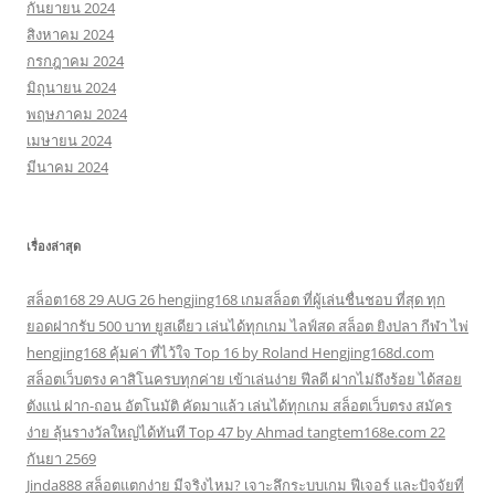
กันยายน 2024
สิงหาคม 2024
กรกฎาคม 2024
มิถุนายน 2024
พฤษภาคม 2024
เมษายน 2024
มีนาคม 2024
เรื่องล่าสุด
สล็อต168 29 AUG 26 hengjing168 เกมสล็อต ที่ผู้เล่นชื่นชอบ ที่สุด ทุก
ยอดฝากรับ 500 บาท ยูสเดียว เล่นได้ทุกเกม ไลฟ์สด สล็อต ยิงปลา กีฬา ไพ่
hengjing168 คุ้มค่า ที่ไว้ใจ Top 16 by Roland Hengjing168d.com
สล็อตเว็บตรง คาสิโนครบทุกค่าย เข้าเล่นง่าย ฟีลดี ฝากไม่ถึงร้อย ได้สอย
ตังแน่ ฝาก-ถอน อัตโนมัติ คัดมาแล้ว เล่นได้ทุกเกม สล็อตเว็บตรง สมัคร
ง่าย ลุ้นรางวัลใหญ่ได้ทันที Top 47 by Ahmad tangtem168e.com 22
กันยา 2569
Jinda888 สล็อตแตกง่าย มีจริงไหม? เจาะลึกระบบเกม ฟีเจอร์ และปัจจัยที่