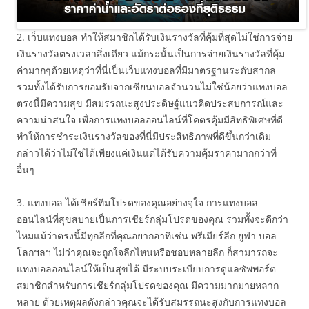
2. เว็บแทงบอล ทำให้สมาชิกได้รับเงินรางวัลที่คุ้มที่สุดไม่ใช่การจ่าย
เงินรางวัลตรงเวลาสิ่งเดียว แม้กระนั้นเป็นการจ่ายเงินรางวัลที่คุ้ม
ค่ามากๆด้วยเหตุว่าที่นี่เป็นเว็บแทงบอลที่มีมาตรฐานระดับสากล
รวมทั้งได้รับการยอมรับจากเซียนบอลจำนวนไม่ใช่น้อยว่าแทงบอล
ตรงนี้มีความสุข มีสมรรถนะสูงประดิษฐ์แนวคิดประสบการณ์และ
ความน่าสนใจ เพื่อการแทงบอลออนไลน์ที่โคตรคุ้มมีสิทธิพิเศษที่ดี
ทำให้การชำระเงินรางวัลของที่นี่มีประสิทธิภาพที่ดีขึ้นกว่าเดิม
กล่าวได้ว่าไม่ใช่ได้เพียงแค่เงินแต่ได้รับความคุ้มราคามากกว่าที่
อื่นๆ
3. แทงบอล ได้เชียร์ทีมโปรดของคุณอย่างจุใจ การแทงบอล
ออนไลน์ที่สุขสบายเป็นการเชียร์กลุ่มโปรดของคุณ รวมทั้งจะดีกว่า
ไหมแม้ว่าตรงนี้มีทุกลีกที่คุณอยากอาทิเช่น พรีเมียร์ลีก ยูฟ่า บอล
โลกฯลฯ ไม่ว่าคุณจะถูกใจลีกไหนหรือชอบหลายลีก ก็สามารถจะ
แทงบอลออนไลน์ให้เป็นสุขได้ มีระบบระเบียบการดูแลซัพพอร์ต
สมาชิกสำหรับการเชียร์กลุ่มโปรดของคุณ มีความมากมายหลาก
หลาย ด้วยเหตุผลดังกล่าวคุณจะได้รับสมรรถนะสูงกับการแทงบอล