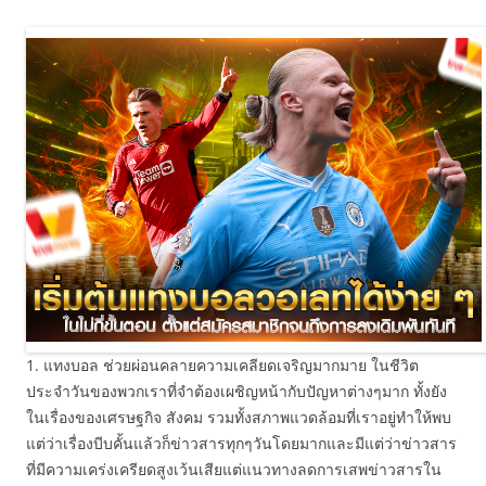
1. แทงบอล ช่วยผ่อนคลายความเคลียดเจริญมากมาย ในชีวิต
ประจำวันของพวกเราที่จำต้องเผชิญหน้ากับปัญหาต่างๆมาก ทั้งยัง
ในเรื่องของเศรษฐกิจ สังคม รวมทั้งสภาพแวดล้อมที่เราอยู่ทำให้พบ
แต่ว่าเรื่องบีบคั้นแล้วก็ข่าวสารทุกๆวันโดยมากและมีแต่ว่าข่าวสาร
ที่มีความเคร่งเครียดสูงเว้นเสียแต่แนวทางลดการเสพข่าวสารใน