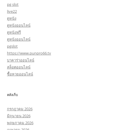
pg slot
live22
ดูหนัง
ดูหนังออนไลน์
ดูหนังฟรี
ดูหนังออนไลน์
pgslot
https://www.punpro66.tv
บาคาร่าออนไลน์
สล็อตออนไลน์
ซื้อหวยออนไลน์
คลังเก็บ
กรกฎาคม 2026
มิถุนายน 2026
พฤษภาคม 2026
เมษายน 2026