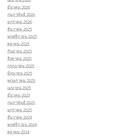
มีนาคม 2026
กุมภาพันธ์ 2026
มกราคม 2026
ธันวาคม 2025
พฤศจิกายน 2025
ตุลาคม 2025
กันยายน 2025
สิงหาคม 2025
กรกฎาคม 2025
มิถุนายน 2025
พฤษภาคม 2025
เมษายน 2025
มีนาคม 2025
กุมภาพันธ์ 2025
มกราคม 2025
ธันวาคม 2024
พฤศจิกายน 2024
ตุลาคม 2024