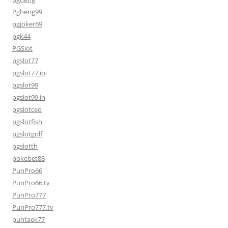
Pgheng99
pgjoker69
pgk44
PGSlot
pgslot77
pgslot77.io
pgslot99
pgslot99.in
pgslotceo
pgslotfish
pgslotgolf
pgslotth
pokebet88
PunPro66
PunPro66.tv
PunPro777
PunPro777.tv
puntaek77