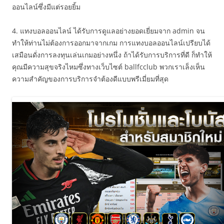
ออนไลน์ซึ่งมีแต่รอยยิ้ม
4. แทงบอลออนไลน์ ได้รับการดูแลอย่างยอดเยี่ยมจาก admin จน
ทำให้ท่านไม่ต้องการออกมาจากเกม การแทงบอลออนไลน์เปรียบได้
เสมือนดั่งการลงทุนเล่นเกมอย่างหนึ่ง ถ้าได้รับการบริการที่ดี ก็ทำให้
คุณมีความสุขจริงไหมซึ่งทางเว็บไซต์ ballfcclub พวกเราเล็งเห็น
ความสำคัญของการบริการจำต้องดีแบบพรีเมี่ยมที่สุด