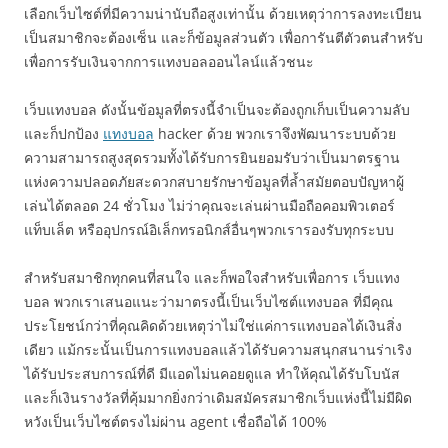
เลือกเว็บไซต์ที่มีความน่านับถือสูงเท่านั้น ด้วยเหตุว่าการลงทะเบียน
เป็นสมาชิกจะต้องเซ็น และก็ข้อมูลส่วนตัว เพื่อการันตีตัวตนสำหรับ
เพื่อการรับเงินจากการแทงบอลออนไลน์แล้วชนะ
เว็บแทงบอล ดังนั้นข้อมูลที่ตรงนี้จำเป็นจะต้องถูกเก็บเป็นความลับ
และก็ปกป้อง
แทงบอล
hacker ด้วย พวกเราจึงพัฒนาระบบด้วย
ความสามารถสูงสุดรวมทั้งได้รับการยินยอมรับว่าเป็นมาตรฐาน
แห่งความปลอดภัยสะดวกสบายรักษาข้อมูลที่ล้ำสมัยตอบปัญหาผู้
เล่นได้ตลอด 24 ชั่วโมง ไม่ว่าคุณจะเล่นผ่านมือถือคอมพิวเตอร์
แท็บเล็ต หรืออุปกรณ์อิเล็กทรอนิกส์อื่นๆพวกเรารองรับทุกระบบ
สำหรับสมาชิกทุกคนที่สนใจ และก็พอใจสำหรับเพื่อการ เว็บแทง
บอล พวกเราเสนอแนะว่ามาตรงนี้เป็นเว็บไซต์แทงบอล ที่มีคุณ
ประโยชน์กว่าที่คุณคิดด้วยเหตุว่าไม่ใช่แค่การแทงบอลได้เงินสิ่ง
เดียว แม้กระนั้นเป็นการแทงบอลแล้วได้รับความสนุกสนานร่าเริง
ได้รับประสบการณ์ที่ดี มีแอดไม่นคอยดูแล ทำให้คุณได้รับโบนัส
และก็เงินรางวัลที่คุ้มมากยิ่งกว่าเดิมสมัครสมาชิกเว็บแห่งนี้ไม่มีผิด
หวังเป็นเว็บไซต์ตรงไม่ผ่าน agent เชื่อถือได้ 100%