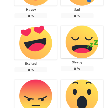
Happy
Sad
0
%
0
%
Sleepy
Excited
0
%
0
%